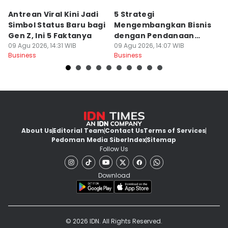
Antrean Viral Kini Jadi
5 Strategi
9
Simbol Status Baru bagi
Mengembangkan Bisnis
1
Gen Z, Ini 5 Faktanya
dengan Pendanaan
St
09 Agu 2026, 14:31 WIB
Internal yang Sehat
09 Agu 2026, 14:07 WIB
09
Business
Business
Bu
About Us
Editorial Team
Contact Us
Terms of Services
Pedoman Media Siber
Index
Sitemap
Follow Us
Download
© 2026 IDN. All Rights Reserved.