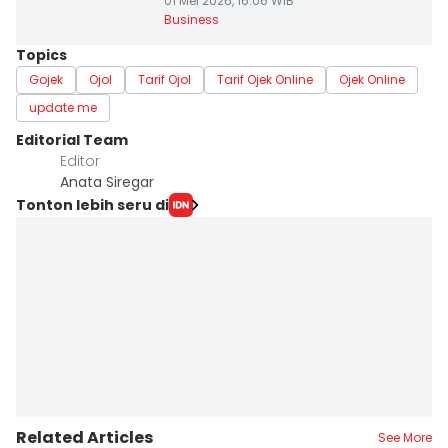
01 Mei 2026, 16:06 WIB
Business
Topics
Gojek
Ojol
Tarif Ojol
Tarif Ojek Online
Ojek Online
update me
Editorial Team
Editor
Anata Siregar
Tonton lebih seru di
Related Articles
See More