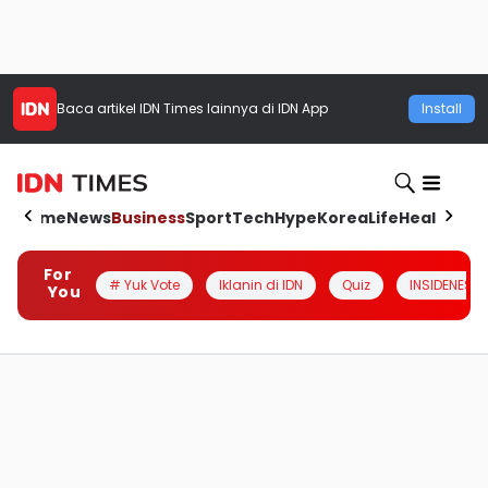
Baca artikel
IDN Times
lainnya di IDN App
Install
Home
News
Business
Sport
Tech
Hype
Korea
Life
Health
Aut
For
# Yuk Vote
Iklanin di IDN
Quiz
INSIDENESIA
You