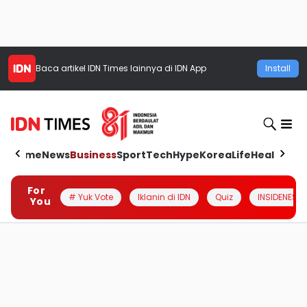
Baca artikel
IDN Times
lainnya di IDN App
Install
Home
News
Business
Sport
Tech
Hype
Korea
Life
Health
Aut
For
# Yuk Vote
Iklanin di IDN
Quiz
INSIDENESIA
You