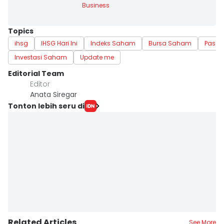
Business
Topics
ihsg
IHSG Hari Ini
Indeks Saham
Bursa Saham
Pasar
Investasi Saham
Update me
Editorial Team
Editor
Anata Siregar
Tonton lebih seru di
Related Articles
See More