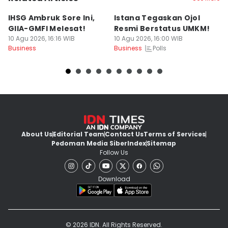
IHSG Ambruk Sore Ini,
Istana Tegaskan Ojol
B
GIIA-GMFI Melesat!
Resmi Berstatus UMKM!
H
10 Agu 2026, 16:16 WIB
10 Agu 2026, 16:00 WIB
H
Polls
Business
Business
10
Bu
About Us
Editorial Team
Contact Us
Terms of Services
Pedoman Media Siber
Index
Sitemap
Follow Us
Download
© 2026 IDN. All Rights Reserved.