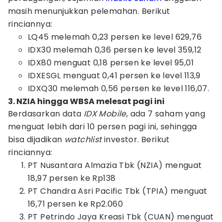
masih menunjukkan pelemahan. Berikut
rinciannya:
LQ45 melemah 0,23 persen ke level 629,76
IDX30 melemah 0,36 persen ke level 359,12
IDX80 menguat 0,18 persen ke level 95,01
IDXESGL menguat 0,41 persen ke level 113,9
IDXQ30 melemah 0,56 persen ke level 116,07.
3. NZIA hingga WBSA melesat pagi ini
Berdasarkan data
IDX Mobile
, ada 7 saham yang
menguat lebih dari 10 persen pagi ini, sehingga
bisa dijadikan
watchlist
investor. Berikut
rinciannya:
PT Nusantara Almazia Tbk (NZIA) menguat
18,97 persen ke Rp138
PT Chandra Asri Pacific Tbk (TPIA) menguat
16,71 persen ke Rp2.060
PT Petrindo Jaya Kreasi Tbk (CUAN) menguat