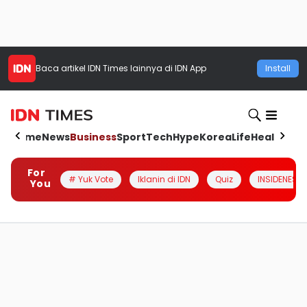
Baca artikel
IDN Times
lainnya di IDN App
Install
Home
News
Business
Sport
Tech
Hype
Korea
Life
Health
Aut
For
# Yuk Vote
Iklanin di IDN
Quiz
INSIDENESIA
You