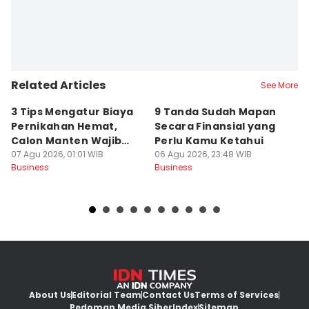
Related Articles
See More
3 Tips Mengatur Biaya
9 Tanda Sudah Mapan
P
Pernikahan Hemat,
Secara Finansial yang
D
Calon Manten Wajib
Perlu Kamu Ketahui
S
Nyimak!
07 Agu 2026, 01:01 WIB
06 Agu 2026, 23:48 WIB
06
Business
Business
Bu
About Us
Editorial Team
Contact Us
Terms of Services
Pedoman Media Siber
Index
Sitemap