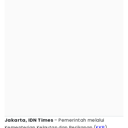
Jakarta, IDN Times
– Pemerintah melalui
Kementerian Kelautan dan Perikanan (
KKP
)