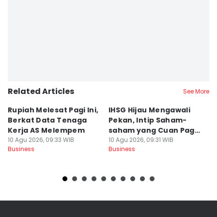
Related Articles
See More
Rupiah Melesat Pagi Ini,
IHSG Hijau Mengawali
T
Berkat Data Tenaga
Pekan, Intip Saham-
A
Kerja AS Melempem
saham yang Cuan Pagi
P
10 Agu 2026, 09:33 WIB
Ini
10 Agu 2026, 09:31 WIB
D
10
Business
Business
Bu