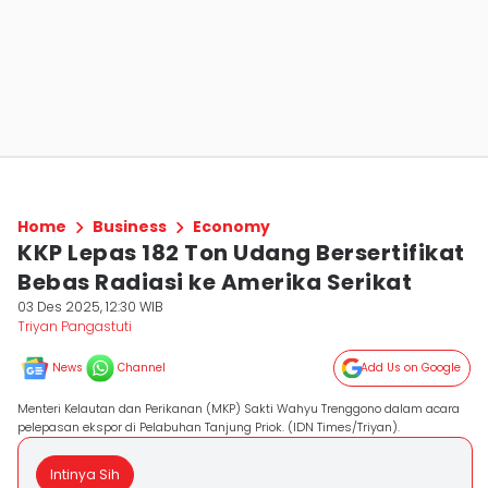
Home
Business
Economy
KKP Lepas 182 Ton Udang Bersertifikat
Bebas Radiasi ke Amerika Serikat
03 Des 2025, 12:30 WIB
Triyan Pangastuti
News
Channel
Add Us on Google
Menteri Kelautan dan Perikanan (MKP) Sakti Wahyu Trenggono dalam acara
pelepasan ekspor di Pelabuhan Tanjung Priok. (IDN Times/Triyan).
Intinya Sih