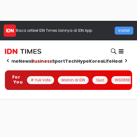
Baca artikel
IDN Times
lainnya di IDN App
Install
Home
News
Business
Sport
Tech
Hype
Korea
Life
Health
Aut
For
# Yuk Vote
Iklanin di IDN
Quiz
INSIDENESIA
You