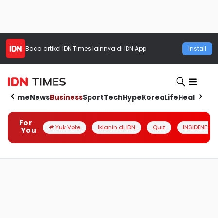
Baca artikel
IDN Times
lainnya di IDN App
Install
Home
News
Business
Sport
Tech
Hype
Korea
Life
Health
Aut
For
# Yuk Vote
Iklanin di IDN
Quiz
INSIDENESIA
You