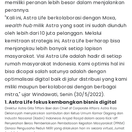
memiliki peranan lebih besar dalam menjalankan
perannya.
"Kali ini, Astra Life berkolaborasi dengan Moxa,
wealth hub
milik Astra yang saat ini sudah diunduh
oleh lebih dari 10 juta pelanggan. Melalui
kemitraan strategis ini, Astra Life berharap bisa
menjangkau lebih banyak setiap lapisan
masyarakat. Visi Astra Life adalah hadir di setiap
rumah masyarakat Indonesia. Kami optimis hal ini
bisa dicapai salah satunya adalah dengan
optimalisasi digital baik di jalur distribusi yang kami
miliki maupun berkolaborasi dengan berbagai
mitra," ujar Windawati, Senin (30/5/2022).
1. Astra Life fokus kembangkan bisnis digital
Direktur Astra Gita Tiffani Boer dan Chief of Corporate Affairs Astra Riza
Deliansyah menyaksikan sambutan dari Ketua Umum Kamar Dagang dan
Industri Nasional (Kadin) Indonesia Arsjad Rasjid dalam acara Kick-off
Penyerahan Beras Pemberlakuan Pembatasan Kegiatan Masyarakat (PPKM)
Donasi Pengusaha Peduli NKRI yang dilakukan hari ini secara virtual, Jumat