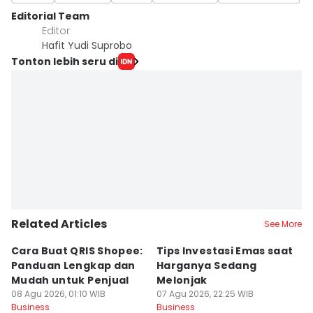
Editorial Team
Editor
Hafit Yudi Suprobo
Tonton lebih seru di
Related Articles
See More
Cara Buat QRIS Shopee:
Tips Investasi Emas saat
C
Panduan Lengkap dan
Harganya Sedang
T
Mudah untuk Penjual
Melonjak
U
08 Agu 2026, 01:10 WIB
07 Agu 2026, 22:25 WIB
S
07
Business
Business
Bu