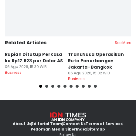
Related Articles
See More
Rupiah Ditutup Perkasa
TransNusa Operasikan
4
ke Rp17.923 per Dolar AS
Rute Penerbangan
M
06 Agu 2026, 15:30 WIB
Jakarta–Bangkok
U
Business
06 Agu 2026, 15:02 WIB
P
06
Business
Bu
About Us
Editorial Team
Contact Us
Terms of Services
Pedoman Media Siber
Index
Sitemap
Follow Us