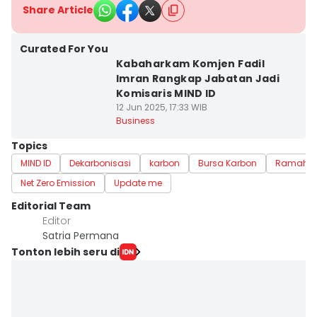
Share Article
Curated For You
Kabaharkam Komjen Fadil
Imran Rangkap Jabatan Jadi
Komisaris MIND ID
12 Jun 2025, 17:33 WIB
Business
Topics
MIND ID
Dekarbonisasi
karbon
Bursa Karbon
Ramah L
Net Zero Emission
Update me
Editorial Team
Editor
Satria Permana
Tonton lebih seru di