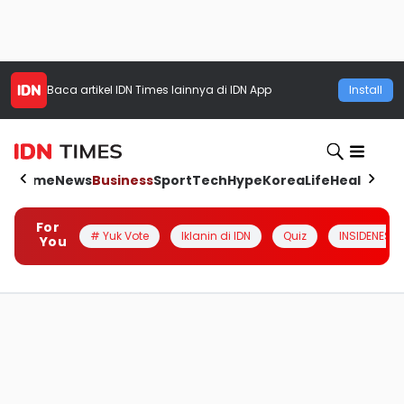
Baca artikel
IDN Times
lainnya di IDN App
Install
Home
News
Business
Sport
Tech
Hype
Korea
Life
Health
Aut
For
# Yuk Vote
Iklanin di IDN
Quiz
INSIDENESIA
You