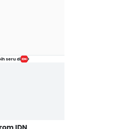
ih seru di
from IDN