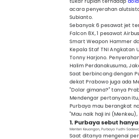
tukar rupiah terhadap
dola
acara penyerahan alutsist
Subianto.
Sebanyak 6 pesawat jet te
Falcon 8X, 1 pesawat Airb
Smart Weapon Hammer dan 
Kepala Staf TNI Angkatan 
Tonny Harjono. Penyerahan
Halim Perdanakusuma, Jaka
Saat berbincang dengan Pu
dekat Prabowo juga ada Men
"Dolar gimana?" tanya Pra
Mendengar pertanyaan itu,
Purbaya mau berangkat naik
"Mau naik haji ini (Menkeu)
1. Purbaya sebut hany
Menteri Keuangan, Purbaya Yudhi Sadewa.
Saat ditanya mengenai pe