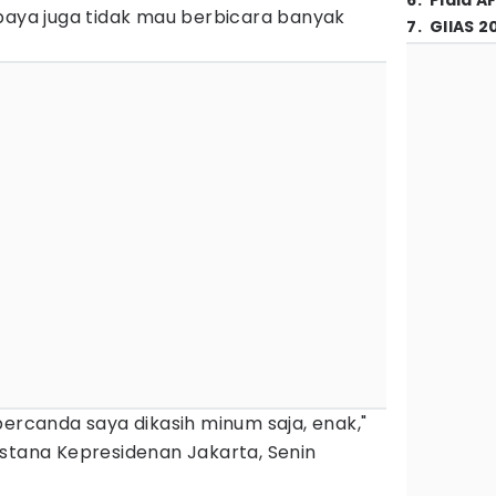
6
.
Piala A
rbaya juga tidak mau berbicara banyak
7
.
GIIAS 2
bercanda saya dikasih minum saja, enak,"
Istana Kepresidenan Jakarta, Senin