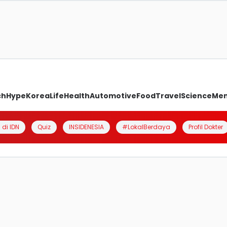
ch
Hype
Korea
Life
Health
Automotive
Food
Travel
Science
Me
 di IDN
Quiz
INSIDENESIA
#LokalBerdaya
Profil Dokter