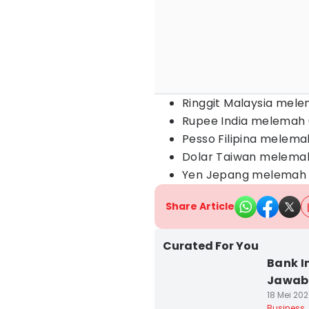
Ringgit Malaysia mele
Rupee India melemah 
Pesso Filipina melema
Dolar Taiwan melemah
Yen Jepang melemah 0
Share Article
Curated For You
Bank I
Jawab 
18 Mei 202
Business