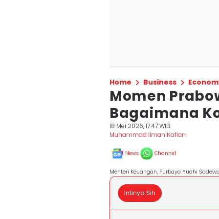
Home
Business
Econom
Momen Prabow
Bagaimana Kon
18 Mei 2026, 17:47 WIB
Muhammad Ilman Nafian
News
Channel
Menteri Keuangan, Purbaya Yudhi Sadewa.
Intinya Sih