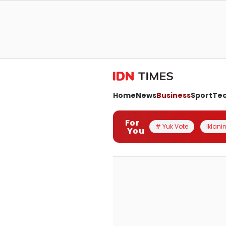
Home
News
Business
Sport
Te
For
# Yuk Vote
Iklanin
You