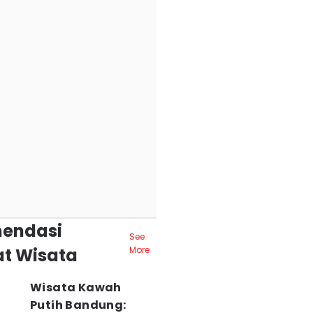
endasi
See
t Wisata
More
Wisata Kawah
Putih Bandung: