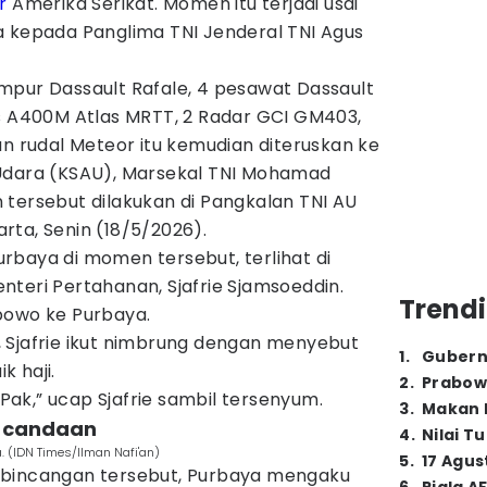
r
Amerika Serikat. Momen itu terjadi usai
a kepada Panglima TNI Jenderal TNI Agus
mpur Dassault Rafale, 4 pesawat Dassault
us A400M Atlas MRTT, 2 Radar GCI GM403,
rudal Meteor itu kemudian diteruskan ke
Udara (KSAU), Marsekal TNI Mohamad
 tersebut dilakukan di Pangkalan TNI AU
rta, Senin (18/5/2026).
rbaya di momen tersebut, terlihat di
teri Pertahanan, Sjafrie Sjamsoeddin.
Trendi
bowo ke Purbaya.
 Sjafrie ikut nimbrung dengan menyebut
1
.
Gubern
 haji.
2
.
Prabow
, Pak,” ucap Sjafrie sambil tersenyum.
3
.
Makan B
a candaan
4
.
Nilai T
 (IDN Times/Ilman Nafi'an)
5
.
17 Agus
rbincangan tersebut, Purbaya mengaku