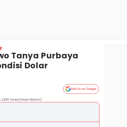
y
o Tanya Purbaya
disi Dolar
Add Us on Google
 (IDN Times/Ilman Nafi'an)