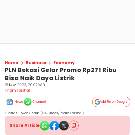
Home
Business
Economy
PLN Bekasi Gelar Promo Rp271 Ribu
Bisa Naik Daya Listrik
15 Nov 2023, 20:07 WIB
Imam Faishal
News
Channel
Add Us on Google
Ilustrasi Token Listrik. (IDN Times/Imam Faishal)
Share Article