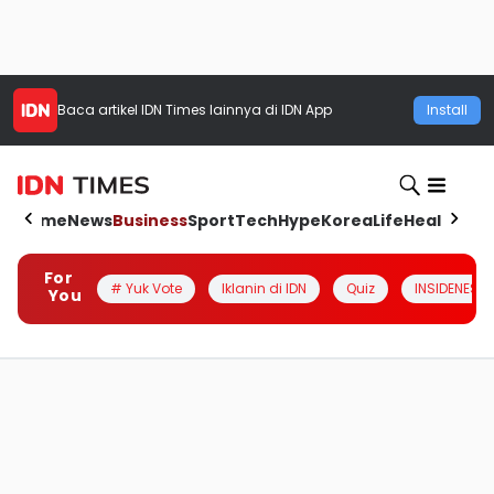
Baca artikel
IDN Times
lainnya di IDN App
Install
Home
News
Business
Sport
Tech
Hype
Korea
Life
Health
Aut
For
# Yuk Vote
Iklanin di IDN
Quiz
INSIDENESIA
You