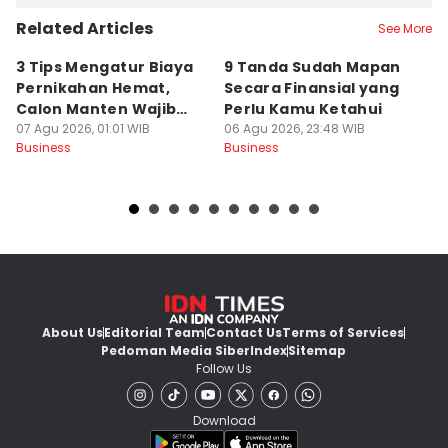
Related Articles
See More
3 Tips Mengatur Biaya
9 Tanda Sudah Mapan
P
Pernikahan Hemat,
Secara Finansial yang
D
Calon Manten Wajib
Perlu Kamu Ketahui
S
Nyimak!
07 Agu 2026, 01:01 WIB
06 Agu 2026, 23:48 WIB
06
Business
Business
Bu
About Us
Editorial Team
Contact Us
Terms of Services
Pedoman Media Siber
Index
Sitemap
Follow Us
Download