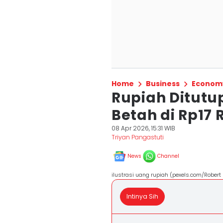
Home
Business
Econom
Rupiah Ditutu
Betah di Rp17 
08 Apr 2026, 15:31 WIB
Triyan Pangastuti
News
Channel
ilustrasi uang rupiah (pexels.com/Robert
Intinya Sih