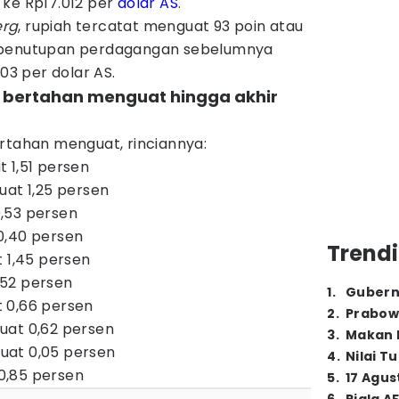
 ke Rp17.012 per
dolar AS
.
erg
, rupiah tercatat menguat 93 poin atau
 penutupan perdagangan sebelumnya
103 per dolar AS.
g bertahan menguat hingga akhir
rtahan menguat, rinciannya:
 1,51 persen
uat 1,25 persen
,53 persen
0,40 persen
Trendi
t 1,45 persen
52 persen
1
.
Gubern
 0,66 persen
2
.
Prabow
uat 0,62 persen
3
.
Makan B
uat 0,05 persen
4
.
Nilai T
0,85 persen
5
.
17 Agus