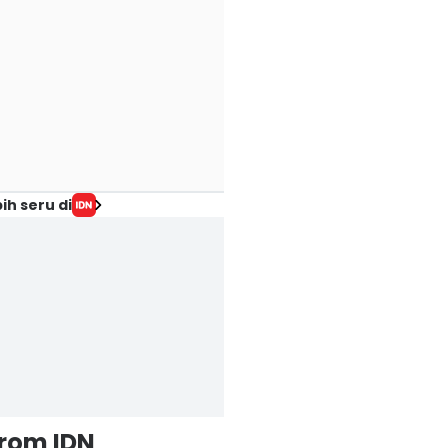
ih seru di
from IDN