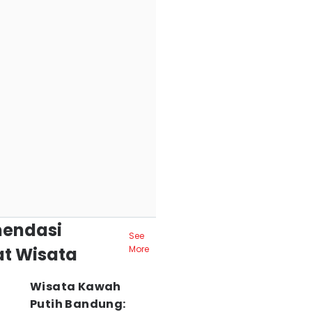
endasi
See
t Wisata
More
Wisata Kawah
Putih Bandung: