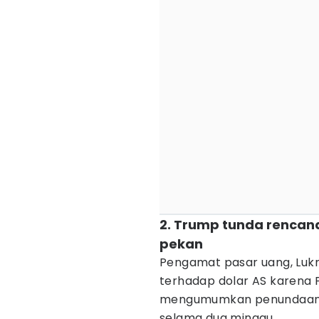
2. Trump tunda rencana
pekan
Pengamat pasar uang, Luk
terhadap dolar AS karena 
mengumumkan penundaan r
selama dua minggu.