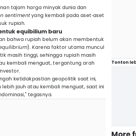
nan tajam harga minyak dunia dan
on sentiment
yang kembali pada aset‑aset
uk rupiah.
ntuk equibilium baru
an bahwa rupiah belum akan membentuk
equilibrium
). Karena faktor utama muncul
tik masih tinggi, sehingga rupiah masih
Tonton leb
tau kembali menguat, tergantung arah
investor.
ngah ketidakpastian geopolitik saat ini,
lebih jauh atau kembali menguat, saat ini
ndominasi," tegasnya.
More 