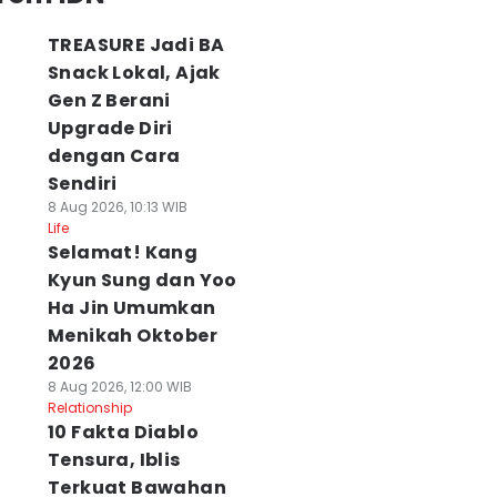
TREASURE Jadi BA
Snack Lokal, Ajak
Gen Z Berani
Upgrade Diri
dengan Cara
Sendiri
8 Aug 2026, 10:13 WIB
Life
Selamat! Kang
Kyun Sung dan Yoo
Ha Jin Umumkan
Menikah Oktober
2026
8 Aug 2026, 12:00 WIB
Relationship
10 Fakta Diablo
Tensura, Iblis
anantara
Terkuat Bawahan
6 Cara Mudah Cek
Cara Investasi