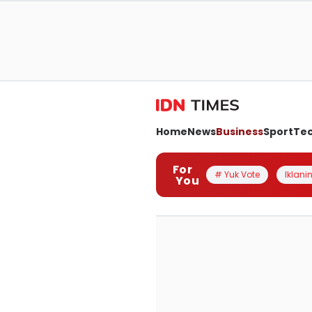
Home
News
Business
Sport
Te
For
# Yuk Vote
Iklanin
You