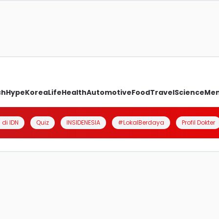
ch
Hype
Korea
Life
Health
Automotive
Food
Travel
Science
Me
 di IDN
Quiz
INSIDENESIA
#LokalBerdaya
Profil Dokter