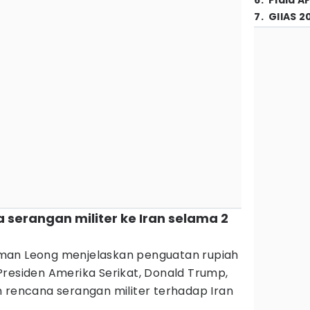
6
.
Piala A
7
.
GIIAS 2
 serangan militer ke Iran selama 2
man Leong menjelaskan penguatan rupiah
Presiden Amerika Serikat, Donald Trump,
encana serangan militer terhadap Iran