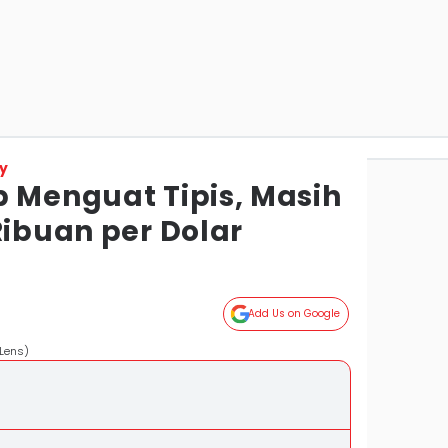
y
p Menguat Tipis, Masih
Ribuan per Dolar
Add Us on Google
 Lens)