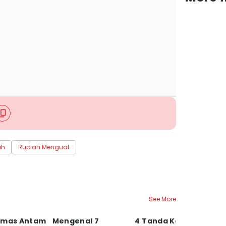
ah
Rupiah Menguat
See More
Emas Antam
Mengenal 7
4 Tanda Kondisi
D