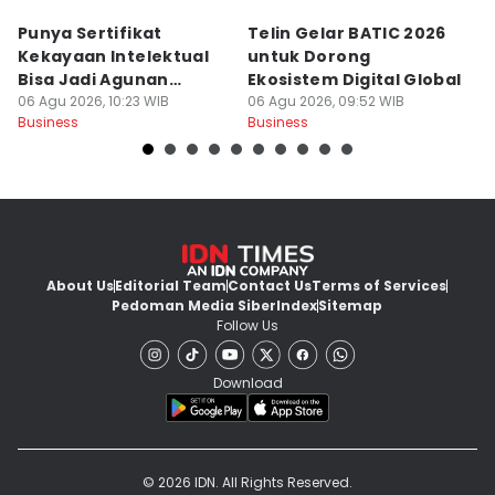
Punya Sertifikat
Telin Gelar BATIC 2026
I
Kekayaan Intelektual
untuk Dorong
S
Bisa Jadi Agunan
Ekosistem Digital Global
In
Tambahan KUR
06 Agu 2026, 10:23 WIB
06 Agu 2026, 09:52 WIB
06
Business
Business
Bu
About Us
Editorial Team
Contact Us
Terms of Services
Pedoman Media Siber
Index
Sitemap
Follow Us
Download
© 2026 IDN. All Rights Reserved.