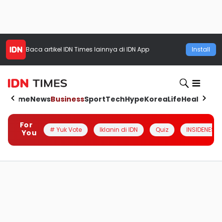
Baca artikel
IDN Times
lainnya di IDN App
Install
Home
News
Business
Sport
Tech
Hype
Korea
Life
Health
Aut
For
# Yuk Vote
Iklanin di IDN
Quiz
INSIDENESIA
You