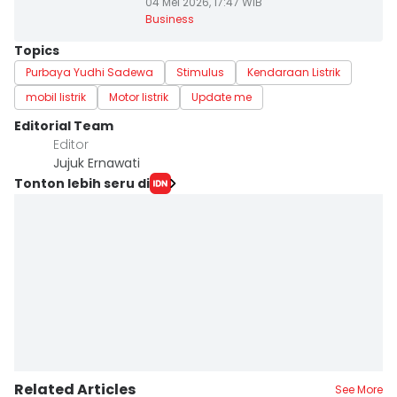
04 Mei 2026, 17:47 WIB
Business
Topics
Purbaya Yudhi Sadewa
Stimulus
Kendaraan Listrik
mobil listrik
Motor listrik
Update me
Editorial Team
Editor
Jujuk Ernawati
Tonton lebih seru di
Related Articles
See More