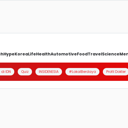
ch
Hype
Korea
Life
Health
Automotive
Food
Travel
Science
Me
 di IDN
Quiz
INSIDENESIA
#LokalBerdaya
Profil Dokter