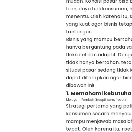
mudah. Kondisi pasar bisa 
tren, daya beli konsumen, 
menentu. Oleh karena itu, s
yang kuat agar bisnis tet
tantangan.
Bisnis yang mampu bertaha
hanya bergantung pada satu
fleksibel dan adaptif. Den
tidak hanya bertahan, tet
situasi pasar sedang tidak 
dapat diterapkan agar bisnis
dibawah ini!
1. Memahami kebutuh
Melayani Pembeli (freepik.com/freepik)
Strategi pertama yang pa
konsumen secara menyeluru
mampu menjawab masalah 
tepat. Oleh karena itu, ris