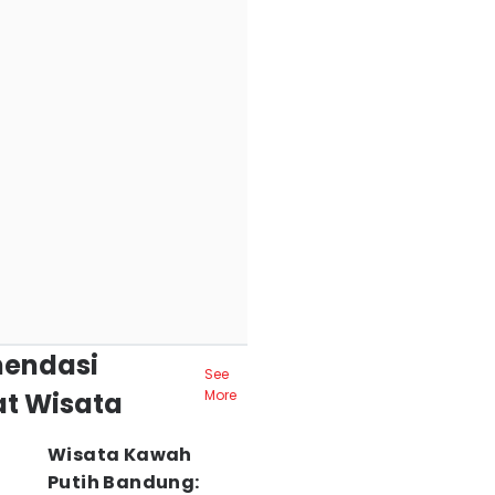
endasi
See
t Wisata
More
Wisata Kawah
Putih Bandung: