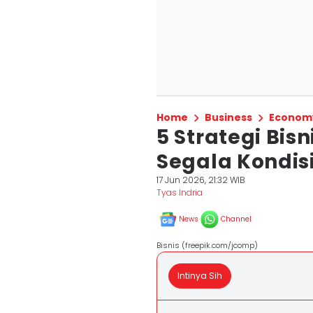
Home
Business
Econom
5 Strategi Bisn
Segala Kondis
17 Jun 2026, 21:32 WIB
Tyas Indria
News
Channel
Bisnis (freepik.com/jcomp)
Intinya Sih