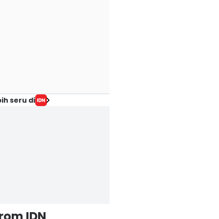
ih seru di
from IDN