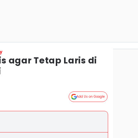
y
is agar Tetap Laris di
i
Add Us on Google