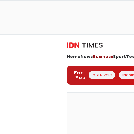
Home
News
Business
Sport
Te
For
# Yuk Vote
Iklanin
You