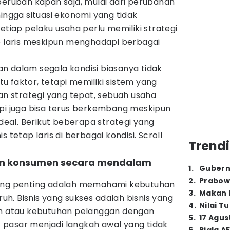
berubah kapan saja, mulai dari perubahan
hingga situasi ekonomi yang tidak
etiap pelaku usaha perlu memiliki strategi
ap laris meskipun menghadapi berbagai
n dalam segala kondisi biasanya tidak
 faktor, tetapi memiliki sistem yang
gan strategi yang tepat, sebuah usaha
api juga bisa terus berkembang meskipun
ideal. Berikut beberapa strategi yang
 tetap laris di berbagai kondisi. Scroll
Trendi
an konsumen secara mendalam
1
.
Gubern
2
.
Prabow
ling penting adalah memahami kebutuhan
3
.
Makan B
h. Bisnis yang sukses adalah bisnis yang
4
.
Nilai T
atau kebutuhan pelanggan dengan
5
.
17 Agus
et pasar menjadi langkah awal yang tidak