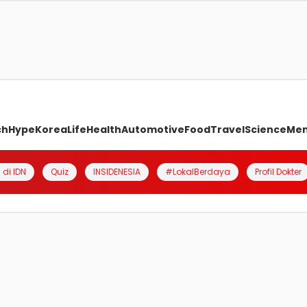
ch
Hype
Korea
Life
Health
Automotive
Food
Travel
Science
Me
 di IDN
Quiz
INSIDENESIA
#LokalBerdaya
Profil Dokter