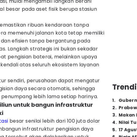
asi, mulai mengambil langkah berani
besar pada aset fisik berupa stasiun
 memastikan ribuan kendaraan tanpa
ra memenuhi jalanan kota tetap memiliki
l dan efisien tanpa bergantung pada
as. Langkah strategis ini bukan sekadar
 pengisian baterai, melainkan upaya
endali atas seluruh ekosistem layanan
tur sendiri, perusahaan dapat mengatur
Trendi
isian daya secara otomatis, sehingga
penumpang lebih lama setiap harinya.
1
.
Gubern
triliun untuk bangun infrastruktur
2
.
Prabow
xi
3
.
Makan B
tasi
besar senilai lebih dari 100 juta dolar
4
.
Nilai T
embangun infrastruktur pengisian daya
5
.
17 Agus
a tersebut akan dialokasikan untuk