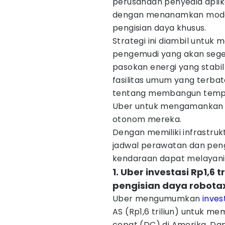
perusahaan penyedia aplik
dengan menanamkan modal 
pengisian daya khusus.
Strategi ini diambil untuk
pengemudi yang akan sege
pasokan energi yang stabi
fasilitas umum yang terbat
tentang membangun tempat
Uber untuk mengamankan k
otonom mereka.
Dengan memiliki infrastruk
jadwal perawatan dan peng
kendaraan dapat melayani 
1. Uber investasi Rp1,6 
pengisian daya robota
Uber mengumumkan
inves
AS (Rp1,6 triliun) untuk m
cepat (DC) di Amerika. Dan