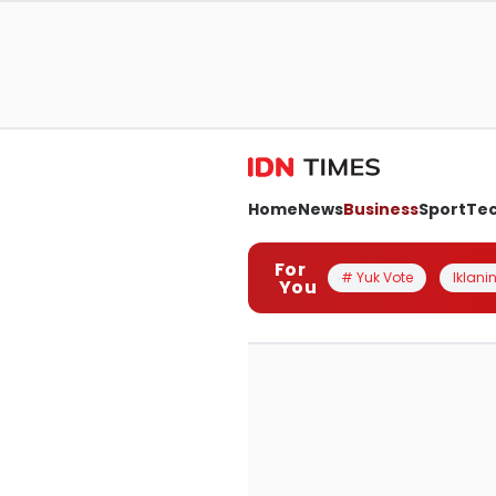
Home
News
Business
Sport
Te
For
# Yuk Vote
Iklanin
You