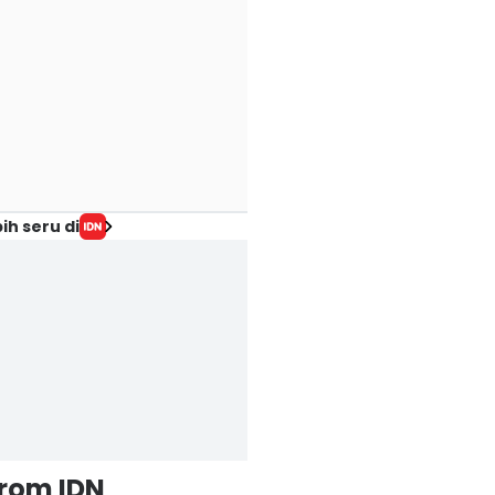
ih seru di
from IDN