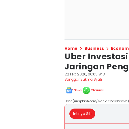
Home
Business
Econom
Uber Investasi
Jaringan Peng
22 Feb 2026, 00:05 WIB
Sanggar Sukma Sijati
News
Channel
Uber (unsplash.com/Mariia Shalabaieva)
Intinya Sih