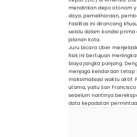
mendirikan depo otonom ya
daya, pemeliharaan, pember
Fasilitas ini dirancang kh
selalu dalam kondisi prima
jalanan kota.
Juru bicara Uber menjelas
fisik ini bertujuan mening
biaya jangka panjang. Deng
menjaga kendaraan tetap b
maksimalisasi waktu aktif. P
utama, yaitu San Francisco 
sebelum nantinya berekspan
data kepadatan permintaa