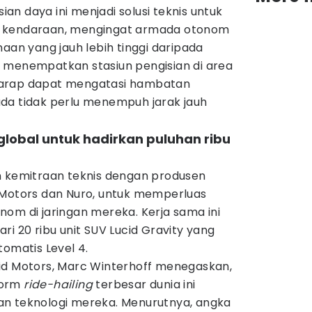
n daya ini menjadi solusi teknis untuk
i kendaraan, mengingat armada otonom
naan yang jauh lebih tinggi daripada
 menempatkan stasiun pengisian di area
erharap dapat mengatasi hambatan
da tidak perlu menempuh jarak jauh
global untuk hadirkan puluhan ribu
n kemitraan teknis dengan produsen
 Motors dan Nuro, untuk memperluas
om di jaringan mereka. Kerja sama ini
ri 20 ribu unit SUV Lucid Gravity yang
tomatis Level 4.
id Motors, Marc Winterhoff menegaskan,
form
ride-hailing
terbesar dunia ini
an teknologi mereka. Menurutnya, angka