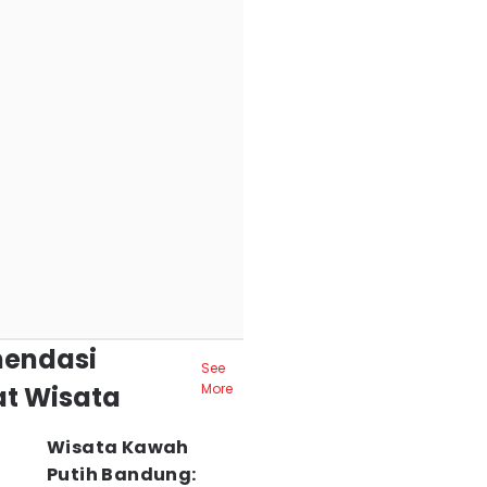
endasi
See
t Wisata
More
Wisata Kawah
Putih Bandung: