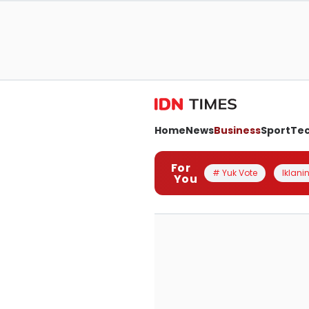
Home
News
Business
Sport
Te
For
# Yuk Vote
Iklanin
You