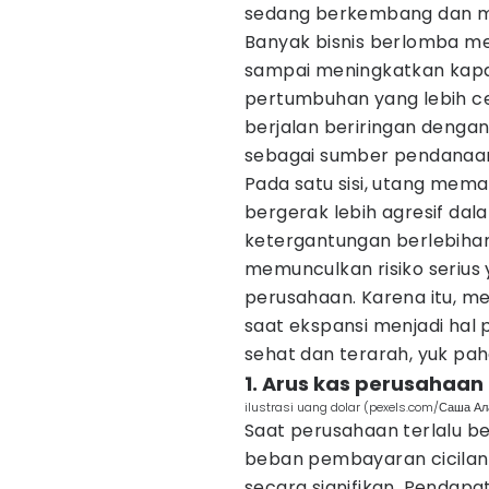
sedang berkembang dan me
Banyak bisnis berlomba m
sampai meningkatkan kapa
pertumbuhan yang lebih ce
berjalan beriringan deng
sebagai sumber pendanaa
Pada satu sisi, utang me
bergerak lebih agresif dal
ketergantungan berlebiha
memunculkan risiko serius
perusahaan. Karena itu, 
saat ekspansi menjadi hal
sehat dan terarah, yuk pa
1. Arus kas perusahaan
ilustrasi uang dolar (pexels.com/Саша А
Saat perusahaan terlalu b
beban pembayaran cicilan
secara signifikan. Pendapa