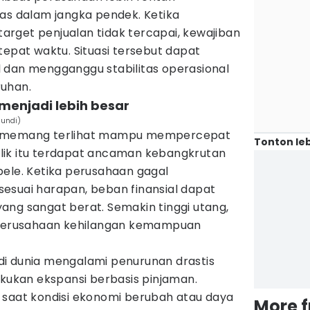
tas dalam jangka pendek. Ketika
rget penjualan tidak tercapai, kewajiban
tepat waktu. Situasi tersebut dapat
 dan mengganggu stabilitas operasional
ruhan.
 menjadi lebih besar
Jundi)
r memang terlihat mampu mempercepat
Tonton leb
 balik itu terdapat ancaman kebangkrutan
pele. Ketika perusahaan gagal
esuai harapan, beban finansial dapat
ang sangat berat. Semakin tinggi utang,
o perusahaan kehilangan kemampuan
i dunia mengalami penurunan drastis
akukan ekspansi berbasis pinjaman.
 saat kondisi ekonomi berubah atau daya
More 