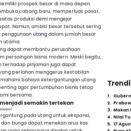
miliki prospek besar di masa depan.
embuka cabang baru, memperluas pasar,
sitas produksi demi mengejar
pat. Namun, ambisi besar tersebut sering
an penggunaan
utang
dalam jumlah besar
n utama.
mang dapat membantu perusahaan
am persaingan bisnis modern. Meski begitu,
n terhadap pinjaman juga dapat
 yang perlahan menggerus kestabilan
memahami bahaya ketergantungan utang
Trendi
 penting agar pertumbuhan bisnis tetap
hami bersama.
1
.
Gubern
 menjadi semakin tertekan
2
.
Prabow
лалыкин)
3
.
Makan B
ergantung pada utang untuk ekspansi,
4
.
Nilai T
 dan bunga dapat menekan arus kas
5
.
17 Agus
tan yang seharusnya dipakai untuk