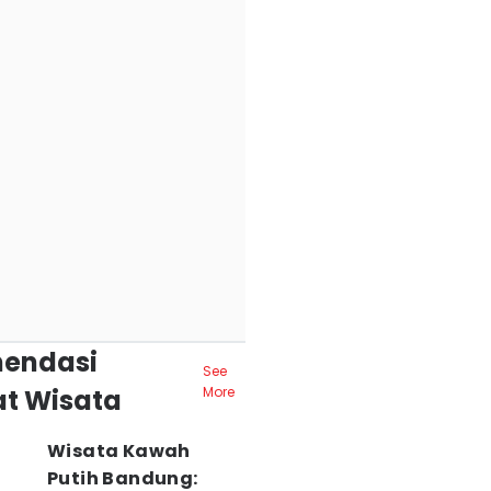
endasi
See
t Wisata
More
Wisata Kawah
Putih Bandung: