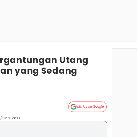
ergantungan Utang
aan yang Sedang
Add Us on Google
m/Crab Lens)