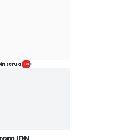
ih seru di
from IDN