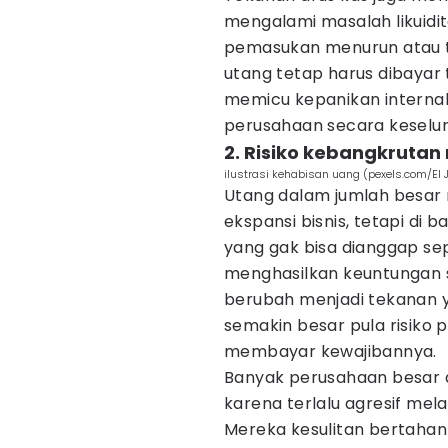
mengalami masalah likuidi
pemasukan menurun atau ta
utang tetap harus dibayar 
memicu kepanikan internal
perusahaan secara keselu
2. Risiko kebangkrutan
ilustrasi kehabisan uang (pexels.com/El 
Utang dalam jumlah besa
ekspansi bisnis, tetapi di
yang gak bisa dianggap se
menghasilkan keuntungan s
berubah menjadi tekanan y
semakin besar pula risik
membayar kewajibannya.
Banyak perusahaan besar d
karena terlalu agresif mel
Mereka kesulitan bertahan