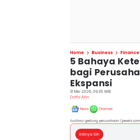
Home
Business
Finance
5 Bahaya Ket
bagi Perusah
Ekspansi
31 Mei 2026, 09:35 WIB
Daffa Alfin
News
Channel
ilustrasi gedung perusahaan (pexels.co
Intinya Sih