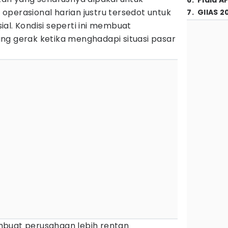
6
.
Piala A
perasional harian justru tersedot untuk
7
.
GIIAS 2
al. Kondisi seperti ini membuat
ng gerak ketika menghadapi situasi pasar
mbuat perusahaan lebih rentan