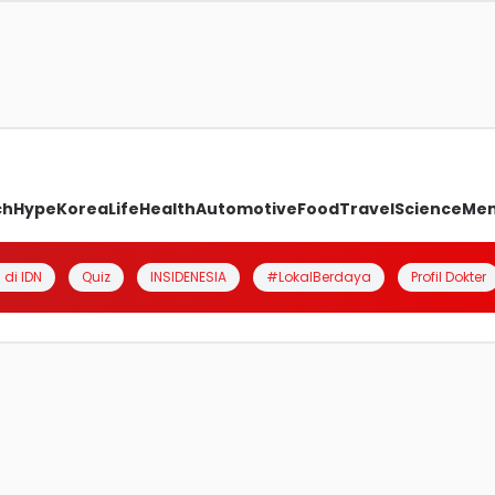
ch
Hype
Korea
Life
Health
Automotive
Food
Travel
Science
Me
 di IDN
Quiz
INSIDENESIA
#LokalBerdaya
Profil Dokter