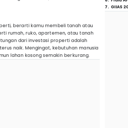
6
.
Piala A
7
.
GIIAS 2
perti, berarti kamu membeli tanah atau
rti rumah, ruko, apartemen, atau tanah
tungan dari investasi properti adalah
erus naik. Mengingat, kebutuhan manusia
mun lahan kosong semakin berkurang.