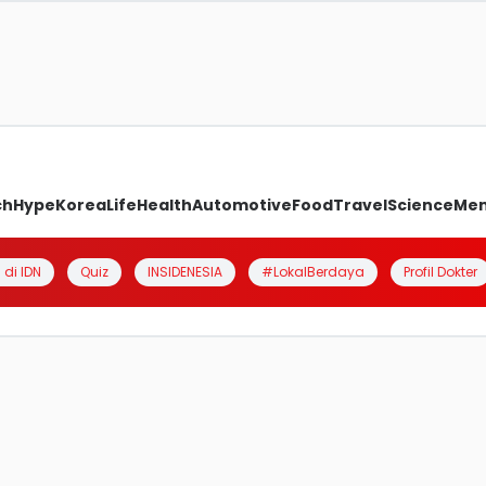
ch
Hype
Korea
Life
Health
Automotive
Food
Travel
Science
Me
 di IDN
Quiz
INSIDENESIA
#LokalBerdaya
Profil Dokter