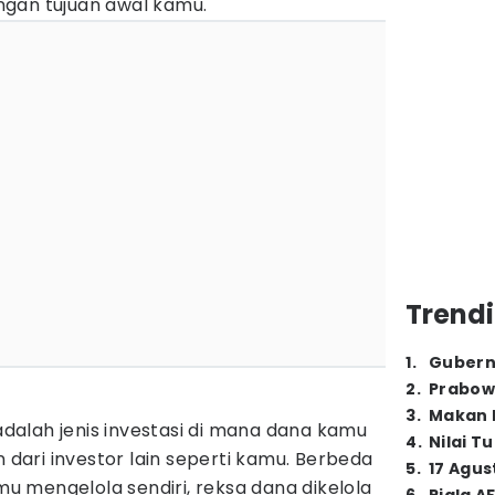
gan tujuan awal kamu.
Trendi
1
.
Gubern
2
.
Prabow
3
.
Makan B
alah jenis investasi di mana dana kamu
4
.
Nilai T
ari investor lain seperti kamu. Berbeda
5
.
17 Agus
 mengelola sendiri, reksa dana dikelola