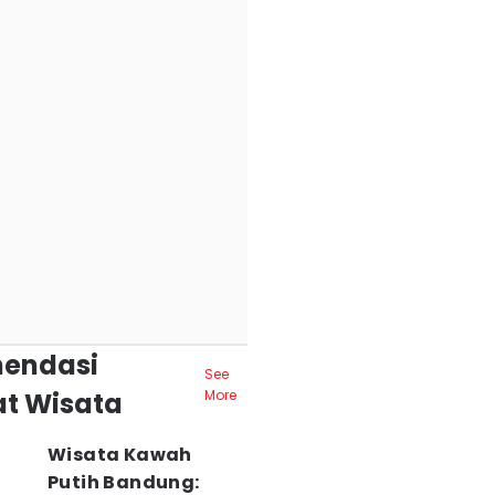
endasi
See
t Wisata
More
Wisata Kawah
Putih Bandung: