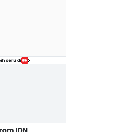
ih seru di
from IDN