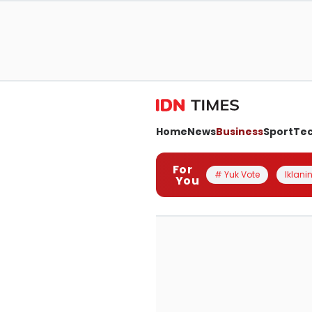
Home
News
Business
Sport
Te
For
# Yuk Vote
Iklanin
You