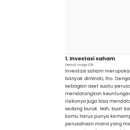
1. Investasi saham
Default Image IDN
Investasi saham merupakan 
banyak diminati, lho. Denga
sebagian aset suatu perus
mendatangkan keuntungan j
risikonya juga bisa mendat
sedang buruk. Nah, buat ka
kamu harus punya kemampu
perusahaan mana yang mem