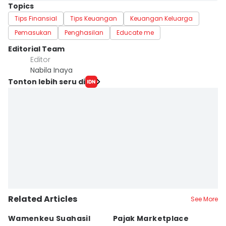
Topics
Tips Finansial
Tips Keuangan
Keuangan Keluarga
Pemasukan
Penghasilan
Educate me
Editorial Team
Editor
Nabila Inaya
Tonton lebih seru di
Related Articles
See More
Wamenkeu Suahasil
Pajak Marketplace
B