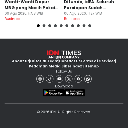
Wanti-Wanti Dapur
Ditunda, idEA: Seluruh
Ha
MBG yang Masih Pakai
Persiapan Sudah
d
LPG Subsidi
06 Agu 2026, 11:58 WIB
Rampung
06 Agu 2026, 11:27 WIB
E
06
Business
Business
Bu
About Us
Editorial Team
Contact Us
Terms of Services
Pedoman Media Siber
Index
Sitemap
Follow Us
Download
© 2026 IDN. All Rights Reserved.