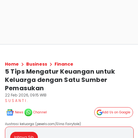
Home
Business
Finance
5 Tips Mengatur Keuangan untuk
Keluarga dengan Satu Sumber
Pemasukan
22 Feb 2026, 09:15 WIB
S U S A N T I .
News
Channel
Add Us on Google
ilustrasi keluarga (pexels.com/Elina Fairytale)
Intinya Sih