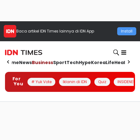
Baca artikel
IDN Times
lainnya di IDN App
Install
Home
News
Business
Sport
Tech
Hype
Korea
Life
Health
Aut
For
# Yuk Vote
Iklanin di IDN
Quiz
INSIDENESIA
You