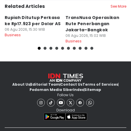
Related Articles
See More
Rupiah Ditutup Perkasa
TransNusa Operasikan
4
ke Rp17.923 per Dolar AS
Rute Penerbangan
M
06 Agu 2026, 15:30 WIB
Jakarta–Bangkok
U
Business
06 Agu 2026, 15:02 WIB
P
06
Business
Bu
About Us
Editorial Team
Contact Us
Terms of Services
Pedoman Media Siber
Index
Sitemap
Follow Us
Download