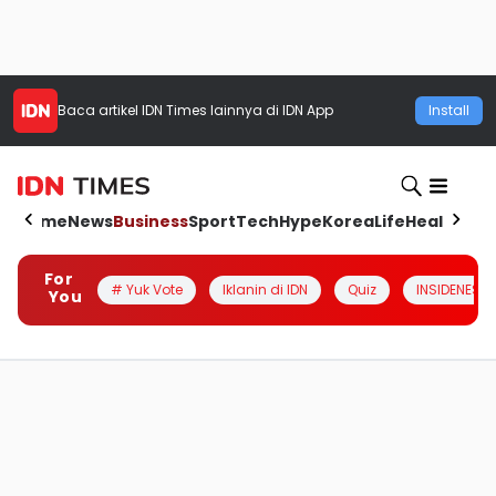
Baca artikel
IDN Times
lainnya di IDN App
Install
Home
News
Business
Sport
Tech
Hype
Korea
Life
Health
Aut
For
# Yuk Vote
Iklanin di IDN
Quiz
INSIDENESIA
You