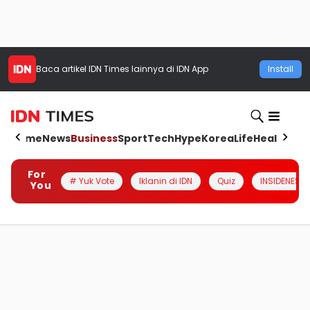
Baca artikel
IDN Times
lainnya di IDN App
Install
Home
News
Business
Sport
Tech
Hype
Korea
Life
Health
Aut
For
# Yuk Vote
Iklanin di IDN
Quiz
INSIDENESIA
You