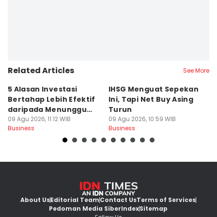
Related Articles
See More
5 Alasan Investasi
IHSG Menguat Sepekan
H
Bertahap Lebih Efektif
Ini, Tapi Net Buy Asing
P
daripada Menunggu
Turun
R
Momen Tepat
09 Agu 2026, 11:12 WIB
09 Agu 2026, 10:59 WIB
09
Business
Business
Bu
About Us
Editorial Team
Contact Us
Terms of Services
Pedoman Media Siber
Index
Sitemap