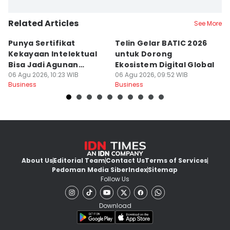
Related Articles
See More
Punya Sertifikat
Telin Gelar BATIC 2026
I
Kekayaan Intelektual
untuk Dorong
S
Bisa Jadi Agunan
Ekosistem Digital Global
In
Tambahan KUR
06 Agu 2026, 10:23 WIB
06 Agu 2026, 09:52 WIB
06
Business
Business
Bu
About Us
Editorial Team
Contact Us
Terms of Services
Pedoman Media Siber
Index
Sitemap
Follow Us
Download