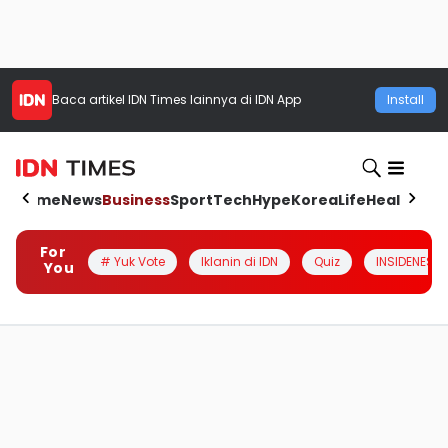
Baca artikel
IDN Times
lainnya di IDN App
Install
Home
News
Business
Sport
Tech
Hype
Korea
Life
Health
Aut
For
# Yuk Vote
Iklanin di IDN
Quiz
INSIDENESIA
You