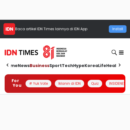
Baca artikel
IDN Times
lainnya di IDN App
Install
Home
News
Business
Sport
Tech
Hype
Korea
Life
Health
Aut
For
# Yuk Vote
Iklanin di IDN
Quiz
INSIDENESIA
You