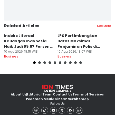
Related Articles
See More
Indeks Literasi
LPS Pertimbangkan
5
Keuangan Indonesia
Batas Maksimal
B
Naik Jadi 69,57 Persen di
Penjaminan Polis di
B
2026
10 Agu 2026, 18:15 WIB
Angka Rp500 Juta
10 Agu 2026, 18:07 WIB
10
Business
Business
Bu
About Us
Editorial Team
Contact Us
Terms of Services
Pedoman Media Siber
Index
Sitemap
Follow Us