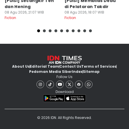
[PUISI] Secangkir Teh
[PUISI] Membilas Debu
[P
dan Hening
di Pelataran Takdir
S
08 Agu 2026, 21:07 WIB
08 Agu 2026, 18:07 WIB
08
Fiction
Fiction
Fi
About Us
Editorial Team
Contact Us
Terms of Services
Pedoman Media Siber
Index
Sitemap
Follow Us
Download
© 2026 IDN. All Rights Reserved.