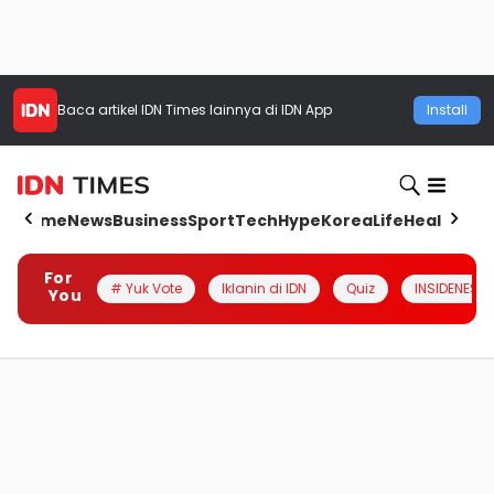
Baca artikel
IDN Times
lainnya di IDN App
Install
Home
News
Business
Sport
Tech
Hype
Korea
Life
Health
Aut
For
# Yuk Vote
Iklanin di IDN
Quiz
INSIDENESIA
You