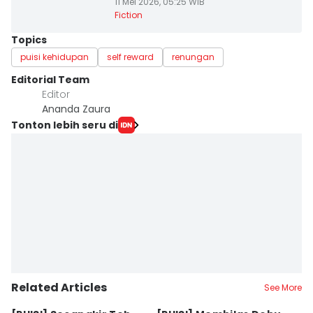
11 Mei 2026, 05:25 WIB
Fiction
Topics
puisi kehidupan
self reward
renungan
Editorial Team
Editor
Ananda Zaura
Tonton lebih seru di
Related Articles
See More