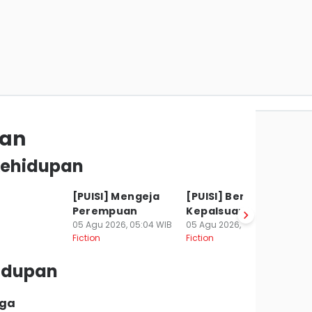
pan
 kehidupan
[PUISI] Mengeja
[PUISI] Bertopeng
[P
Perempuan
Kepalsuan
L
05 Agu 2026, 05:04 WIB
05 Agu 2026, 12:48 WIB
S
Fiction
Fiction
03
Fi
hidupan
rga