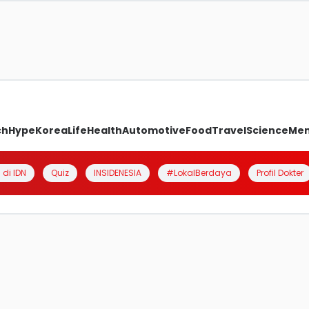
ch
Hype
Korea
Life
Health
Automotive
Food
Travel
Science
Me
 di IDN
Quiz
INSIDENESIA
#LokalBerdaya
Profil Dokter