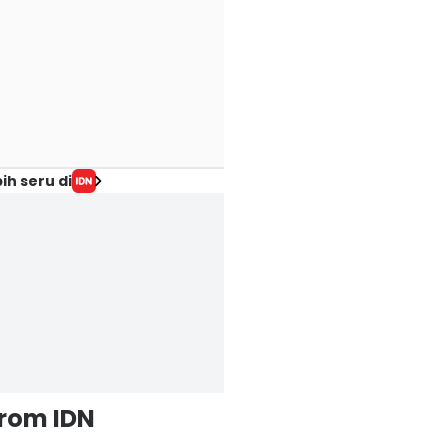
ih seru di
from IDN