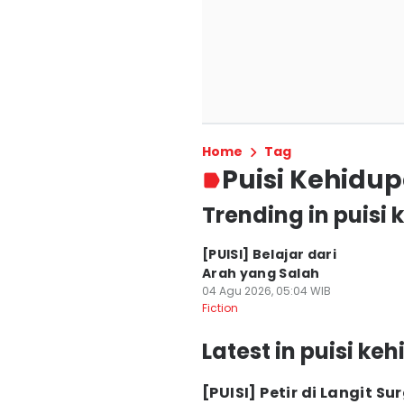
Home
Tag
Puisi Kehidu
Trending in puisi
[PUISI] Belajar dari
Arah yang Salah
04 Agu 2026, 05:04 WIB
Fiction
Latest in puisi ke
[PUISI] Petir di Langit Su