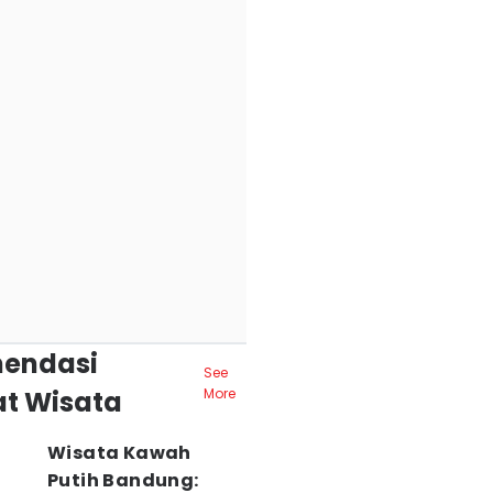
endasi
See
t Wisata
More
Wisata Kawah
Putih Bandung: