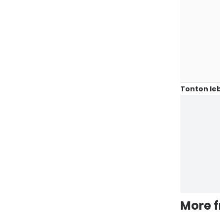
Tonton leb
More 