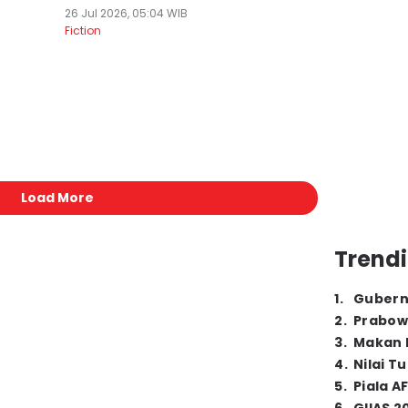
26 Jul 2026, 05:04 WIB
Fiction
Load More
Trendi
1
.
Gubern
2
.
Prabow
3
.
Makan B
4
.
Nilai T
5
.
Piala A