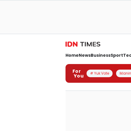
Home
News
Business
Sport
Te
For
# Yuk Vote
Iklanin
You