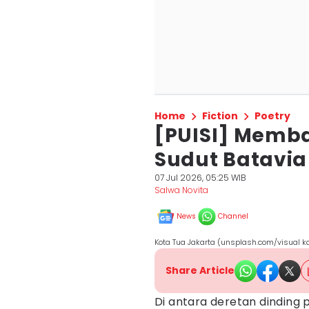
Home
Fiction
Poetry
[PUISI] Memb
Sudut Batavia
07 Jul 2026, 05:25 WIB
Salwa Novita
News
Channel
Kota Tua Jakarta (unsplash.com/visual k
Share Article
Di antara deretan dinding 