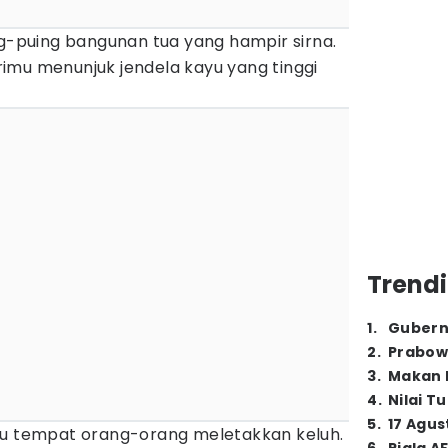
ng-puing bangunan tua yang hampir sirna.
imu menunjuk jendela kayu yang tinggi
Trendi
1
.
Gubern
2
.
Prabow
3
.
Makan B
4
.
Nilai T
5
.
17 Agus
lu tempat orang-orang meletakkan keluh.