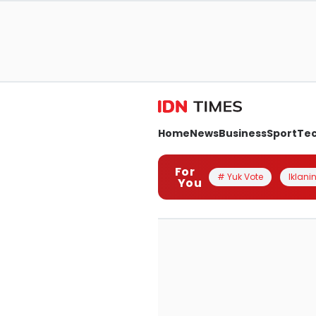
Home
News
Business
Sport
Te
For
# Yuk Vote
Iklanin
You