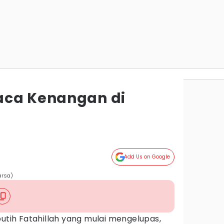
aca Kenangan di
Add Us on Google
arsa)
putih Fatahillah yang mulai mengelupas,