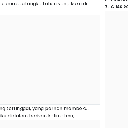
6
.
Piala A
n cuma soal angka tahun yang kaku di
7
.
GIIAS 2
ng tertinggal, yang pernah membeku.
iriku di dalam barisan kalimatmu,