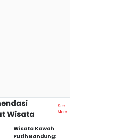
endasi
See
t Wisata
More
Wisata Kawah
Putih Bandung: