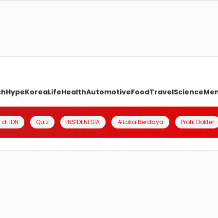
ch
Hype
Korea
Life
Health
Automotive
Food
Travel
Science
Me
 di IDN
Quiz
INSIDENESIA
#LokalBerdaya
Profil Dokter