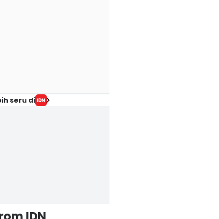
ih seru di
from IDN