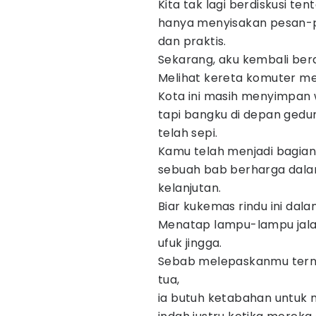
Kita tak lagi berdiskusi te
hanya menyisakan pesan-pe
dan praktis.
Sekarang, aku kembali berdir
Melihat kereta komuter m
Kota ini masih menyimpan w
tapi bangku di depan gedun
telah sepi.
Kamu telah menjadi bagian 
sebuah bab berharga dala
kelanjutan.
Biar kukemas rindu ini dal
Menatap lampu-lampu jalan
ufuk jingga.
Sebab melepaskanmu tern
tua,
ia butuh ketabahan untu