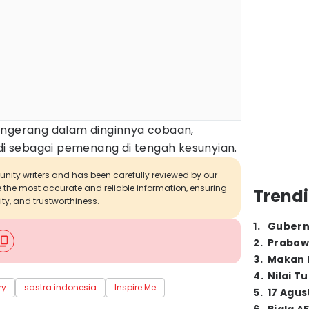
engerang dalam dinginnya cobaan,
adi sebagai pemenang di tengah kesunyian.
munity writers and has been carefully reviewed by our
de the most accurate and reliable information, ensuring
Trendi
ity, and trustworthiness.
1
.
Gubern
2
.
Prabow
3
.
Makan B
4
.
Nilai T
ry
sastra indonesia
Inspire Me
5
.
17 Agus