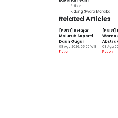
Editorial Team
Editor
Kidung Swara Mardika
Related Articles
[PUISI] Belajar
[PUISI]
Meluruh Seperti
Warna 
Daun Gugur
Abstrak
08 Agu 2026, 05:25 WIB
08 Agu 20
Fiction
Fiction