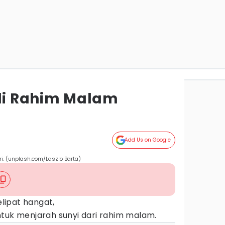
 di Rahim Malam
Add Us on Google
i. (unplash.com/Laszlo Barta)
melipat hangat,
ntuk menjarah sunyi dari rahim malam.