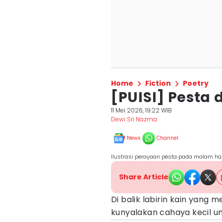
Home
Fiction
Poetry
[PUISI] Pesta
11 Mei 2026, 19:22 WIB
Dewi Sri Nazma
News
Channel
Ilustrasi perayaan pesta pada malam har
Share Article
​Di balik labirin kain yang 
kunyalakan cahaya kecil u