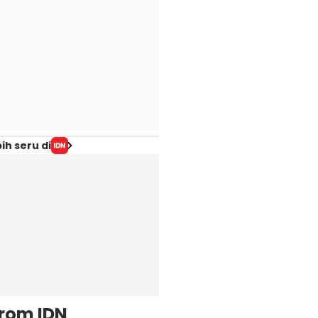
ih seru di
from IDN