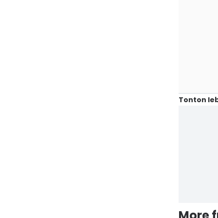
Tonton leb
More 