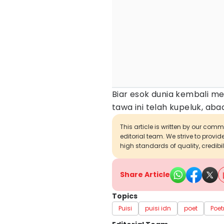
Biar esok dunia kembali m
tawa ini telah kupeluk, ab
This article is written by our com
editorial team. We strive to provi
high standards of quality, credibil
Share Article
Topics
Puisi
puisi idn
poet
Poet