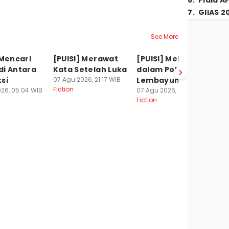
6
.
Piala A
7
.
GIIAS 2
See More
 Mencari
[PUISI] Merawat
[PUISI] Melodi
[P
di Antara
Kata Setelah Luka
dalam Potret
T
si
07 Agu 2026, 21:17 WIB
Lembayung
07
Fiction
Fi
26, 05:04 WIB
07 Agu 2026, 20:27 WIB
Fiction