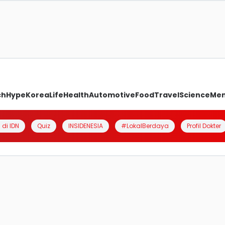
ch
Hype
Korea
Life
Health
Automotive
Food
Travel
Science
Me
 di IDN
Quiz
INSIDENESIA
#LokalBerdaya
Profil Dokter