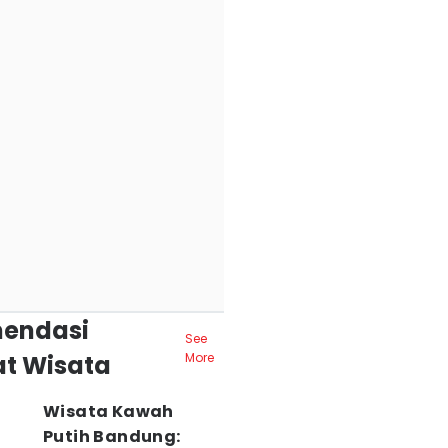
endasi
See
t Wisata
More
Wisata Kawah
Putih Bandung: