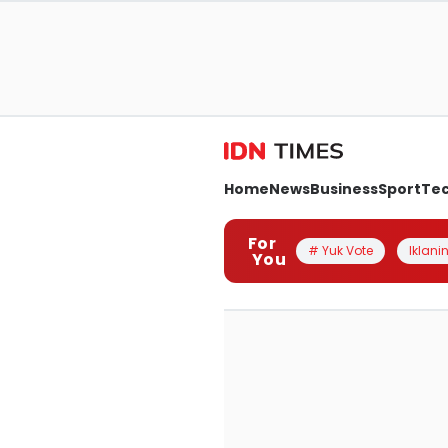
Home
News
Business
Sport
Te
For
# Yuk Vote
Iklanin
You