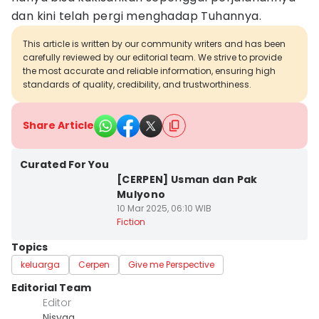
dan kini telah pergi menghadap Tuhannya.
This article is written by our community writers and has been
carefully reviewed by our editorial team. We strive to provide
the most accurate and reliable information, ensuring high
standards of quality, credibility, and trustworthiness.
Share Article
Curated For You
[CERPEN] Usman dan Pak
Mulyono
10 Mar 2025, 06:10 WIB
Fiction
Topics
keluarga
Cerpen
Give me Perspective
Editorial Team
Editor
Nisyaa _