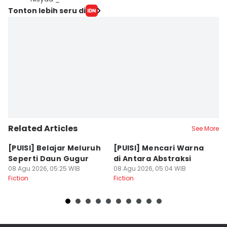
Tonton lebih seru di
Related Articles
See More
[PUISI] Belajar Meluruh
[PUISI] Mencari Warna
[
Seperti Daun Gugur
di Antara Abstraksi
S
08 Agu 2026, 05:25 WIB
08 Agu 2026, 05:04 WIB
07
Fiction
Fiction
Fi