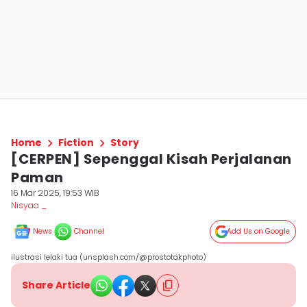
Home
Fiction
Story
[CERPEN] Sepenggal Kisah Perjalanan
Paman
16 Mar 2025, 19:53 WIB
Nisyaa _
News
Channel
Add Us on Google
ilustrasi lelaki tua (unsplash.com/@prostotakphoto)
Share Article