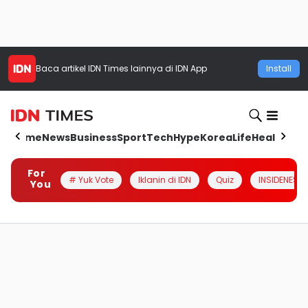
Baca artikel
IDN Times
lainnya di IDN App
Install
Home
News
Business
Sport
Tech
Hype
Korea
Life
Health
Aut
For
# Yuk Vote
Iklanin di IDN
Quiz
INSIDENESIA
You