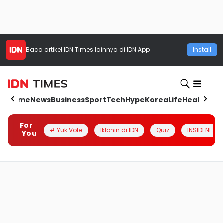
Baca artikel
IDN Times
lainnya di IDN App
Install
Home
News
Business
Sport
Tech
Hype
Korea
Life
Health
Aut
For
# Yuk Vote
Iklanin di IDN
Quiz
INSIDENESIA
You