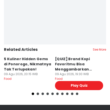
Related Articles
See More
5 Kuliner Hidden Gems
[QUIZ] Brand Kopi
4 
di Ponorogo, Nikmatnya
Favoritmu Bisa
T
Tak Terlupakan!
Menggambarkan
B
09 Agu 2026, 20:15 WIB
Kepribadianmu Lho!
09 Agu 2026, 19:30 WIB
G
09
Food
Food
Fo
Play Quiz