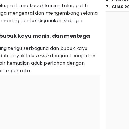
6
.
Piala A
, pertama kocok kuning telur, putih
7
.
GIIAS 2
hingga mengental dan mengembang selama
kan mentega untuk digunakan sebagai
 bubuk kayu manis, dan mentega
ng terigu serbaguna dan bubuk kayu
ah diayak lalu
mixer
dengan kecepatan
air kemudian aduk perlahan dengan
rcampur rata.