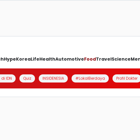
ch
Hype
Korea
Life
Health
Automotive
Food
Travel
Science
Me
 di IDN
Quiz
INSIDENESIA
#LokalBerdaya
Profil Dokter