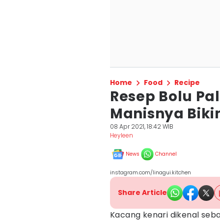
Home
Food
Recipe
Resep Bolu Pa
Manisnya Biki
08 Apr 2021, 18:42 WIB
Heyleen
News
Channel
instagram.com/linagui.kitchen
Share Article
Kacang kenari dikenal sebag