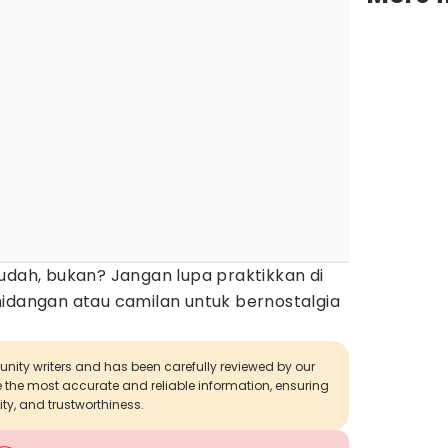
udah, bukan? Jangan lupa praktikkan di
hidangan atau camilan untuk bernostalgia
munity writers and has been carefully reviewed by our
de the most accurate and reliable information, ensuring
ity, and trustworthiness.