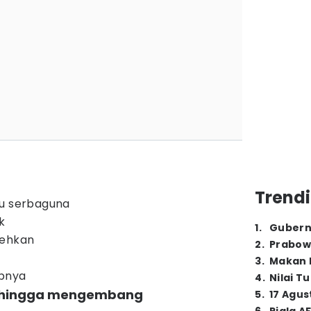
Trendi
gu serbaguna
k
1
.
Gubern
lehkan
2
.
Prabow
3
.
Makan B
upnya
4
.
Nilai T
la hingga mengembang
5
.
17 Agus