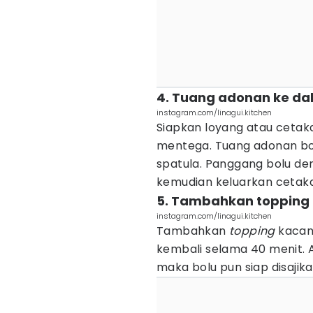
4. Tuang adonan ke da
instagram.com/linagui.kitchen
Siapkan loyang atau cetak
mentega. Tuang adonan bo
spatula. Panggang bolu de
kemudian keluarkan cetaka
5. Tambahkan topping 
instagram.com/linagui.kitchen
Tambahkan
topping
kacang
kembali selama 40 menit. 
maka bolu pun siap disaji