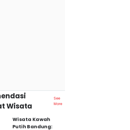
endasi
See
t Wisata
More
Wisata Kawah
Putih Bandung: