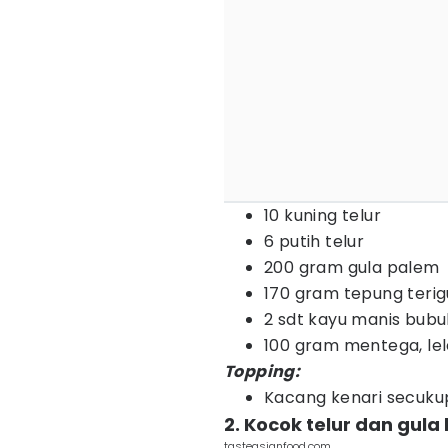
10 kuning telur
6 putih telur
200 gram gula palem
170 gram tepung teri
2 sdt kayu manis bubu
100 gram mentega, le
Topping:
Kacang kenari secuk
2. Kocok telur dan gu
tasteasianfood.com