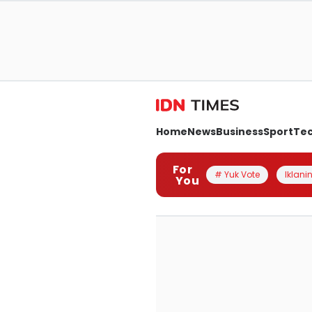
Home
News
Business
Sport
Te
For
# Yuk Vote
Iklanin
You