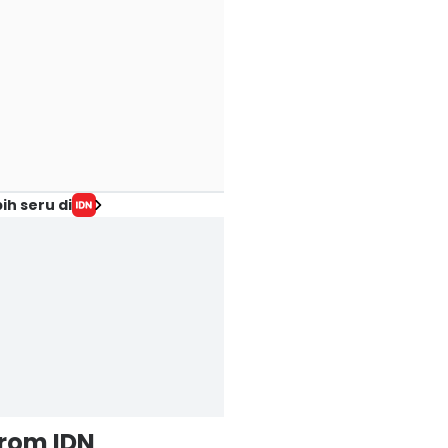
ih seru di
from IDN