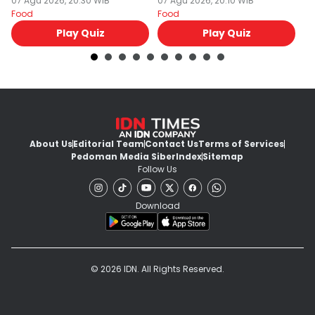
07 Agu 2026, 20:30 WIB
07 Agu 2026, 20:10 WIB
M
07
Food
Food
Fo
Play Quiz
Play Quiz
About Us
Editorial Team
Contact Us
Terms of Services
Pedoman Media Siber
Index
Sitemap
Follow Us
Download
© 2026 IDN. All Rights Reserved.