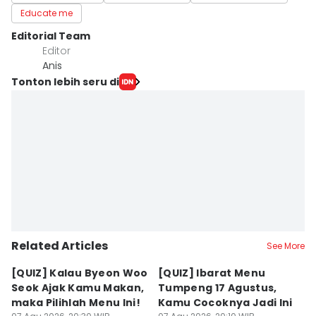
Educate me
Editorial Team
Editor
Anis
Tonton lebih seru di
Related Articles
See More
[QUIZ] Kalau Byeon Woo
[QUIZ] Ibarat Menu
R
Seok Ajak Kamu Makan,
Tumpeng 17 Agustus,
Bu
maka Pilihlah Menu Ini!
Kamu Cocoknya Jadi Ini
L