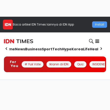
Baca artikel
IDN Times
lainnya di IDN App
Install
Home
News
Business
Sport
Tech
Hype
Korea
Life
Health
Aut
For
# Yuk Vote
Iklanin di IDN
Quiz
INSIDENESIA
You