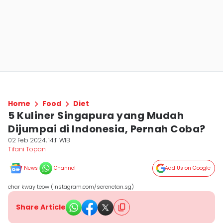
Home
Food
Diet
5 Kuliner Singapura yang Mudah
Dijumpai di Indonesia, Pernah Coba?
02 Feb 2024, 14:11 WIB
Tifani Topan
News
Channel
Add Us on Google
char kway teow (instagram.com/serenetan.sg)
Share Article