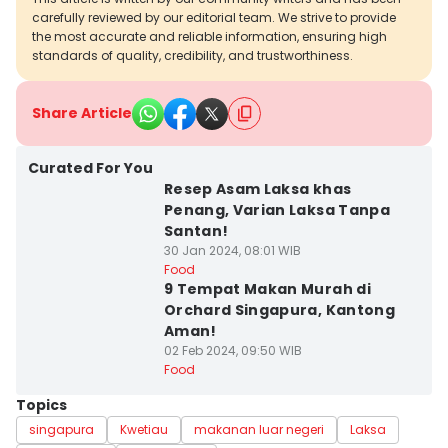
carefully reviewed by our editorial team. We strive to provide
the most accurate and reliable information, ensuring high
standards of quality, credibility, and trustworthiness.
Share Article
Curated For You
Resep Asam Laksa khas
Penang, Varian Laksa Tanpa
Santan!
30 Jan 2024, 08:01 WIB
Food
9 Tempat Makan Murah di
Orchard Singapura, Kantong
Aman!
02 Feb 2024, 09:50 WIB
Food
Topics
singapura
Kwetiau
makanan luar negeri
Laksa