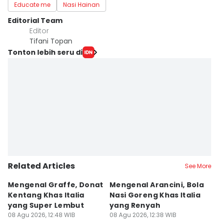
Educate me
Nasi Hainan
Editorial Team
Editor
Tifani Topan
Tonton lebih seru di
Related Articles
See More
Mengenal Graffe, Donat
Mengenal Arancini, Bola
A
Kentang Khas Italia
Nasi Goreng Khas Italia
P
yang Super Lembut
yang Renyah
S
08 Agu 2026, 12:48 WIB
08 Agu 2026, 12:38 WIB
M
08