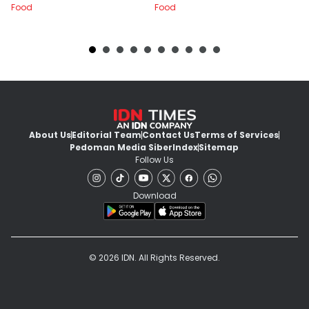
Food
Food
Fo
About Us
Editorial Team
Contact Us
Terms of Services
Pedoman Media Siber
Index
Sitemap
Follow Us
Download
© 2026 IDN. All Rights Reserved.