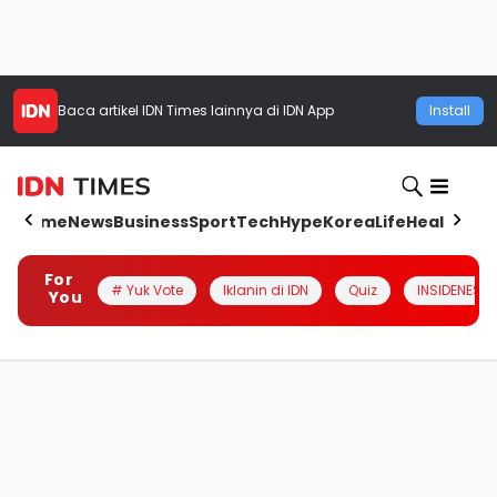
Baca artikel
IDN Times
lainnya di IDN App
Install
Home
News
Business
Sport
Tech
Hype
Korea
Life
Health
Aut
For
# Yuk Vote
Iklanin di IDN
Quiz
INSIDENESIA
You