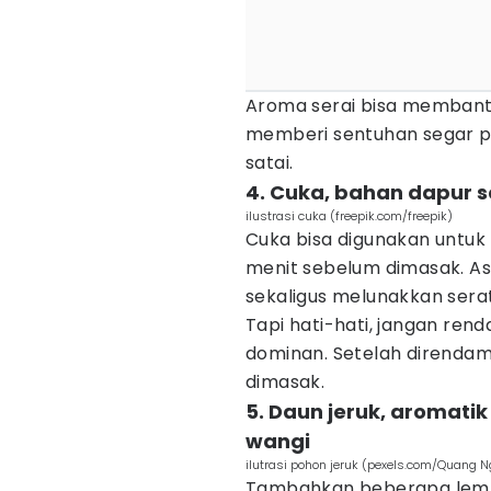
Aroma serai bisa membant
memberi sentuhan segar p
satai.
4. Cuka, bahan dapur s
ilustrasi cuka (freepik.com/freepik)
Cuka bisa digunakan untu
menit sebelum dimasak. 
sekaligus melunakkan serat
Tapi hati-hati, jangan ren
dominan. Setelah direndam,
dimasak.
5. Daun jeruk, aromati
wangi
ilutrasi pohon jeruk (pexels.com/Quang 
Tambahkan beberapa lemba