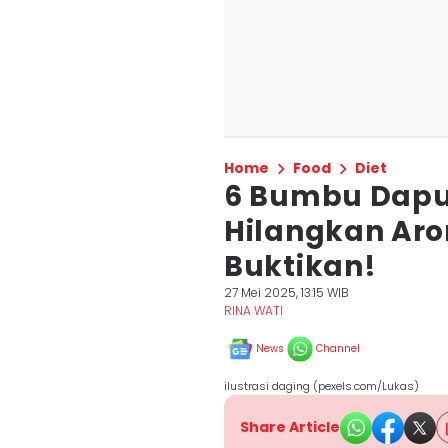
Home
Food
Diet
6 Bumbu Dap
Hilangkan Ar
Buktikan!
27 Mei 2025, 13:15 WIB
RINA WATI
News
Channel
ilustrasi daging (pexels.com/Lukas)
Share Article