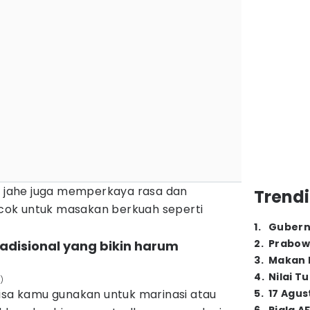
u, jahe juga memperkaya rasa dan
Trendi
ok untuk masakan berkuah seperti
1
.
Gubern
2
.
Prabow
adisional yang bikin harum
3
.
Makan B
4
.
Nilai T
)
bisa kamu gunakan untuk marinasi atau
5
.
17 Agus