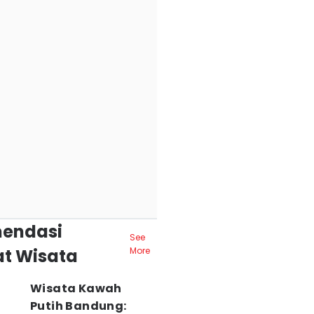
endasi
See
t Wisata
More
Wisata Kawah
Putih Bandung: