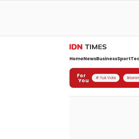
Home
News
Business
Sport
Te
For
# Yuk Vote
Iklanin
You