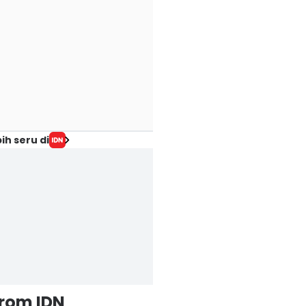
ih seru di
from IDN