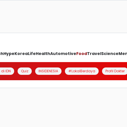
ch
Hype
Korea
Life
Health
Automotive
Food
Travel
Science
Me
 di IDN
Quiz
INSIDENESIA
#LokalBerdaya
Profil Dokter