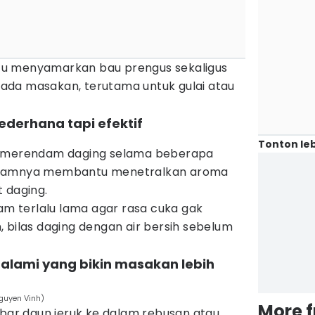
u menyamarkan bau prengus sekaligus
ada masakan, terutama untuk gulai atau
ederhana tapi efektif
Tonton leb
k merendam daging selama beberapa
Asamnya membantu menetralkan aroma
 daging.
dam terlalu lama agar rasa cuka gak
 bilas daging dengan air bersih sebelum
k alami yang bikin masakan lebih
Nguyen Vinh)
More 
r daun jeruk ke dalam rebusan atau