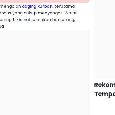
t mengolah
daging kurban
, terutama
engus yang cukup menyengat. Walau
 sering bikin nafsu makan berkurang,
sa.
Rekom
Tempa