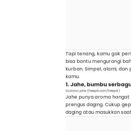
Tapi tenang, kamu gak per
bisa bantu mengurangi ba
kurban. Simpel, alami, da
kamu.
1. Jahe, bumbu serbagu
ilustrasi jahe (freepik.com/freepik)
Jahe punya aroma hangat 
prengus daging. Cukup gepr
daging atau masukkan saa