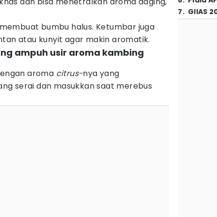
6
.
Piala A
has dan bisa menetralkan aroma daging,
7
.
GIIAS 2
 membuat bumbu halus. Ketumbar juga
tan atau kunyit agar makin aromatik.
 yang ampuh usir aroma kambing
 dengan aroma
citrus-
nya yang
ng serai dan masukkan saat merebus