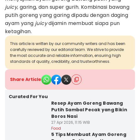
juicy
, garing, dan super gurih. Kombinasi bawang
putih goreng yang garing dipadu dengan daging
ayam yang
juicy
dijamin membuat siapa pun
ketagihan.
This article is written by our community writers and has been
carefully reviewed by our editorial team. We strive to provide
the most accurate and reliable information, ensuring high
standards of quality, credibility, and trustworthiness.
Share Article
Curated For You
Resep Ayam Goreng Bawang
Putih Sambal Pecak yang Bikin
Boros Nasi
27 Apr 2026, 11:15 WIB
Food
5 Tips Membuat Ayam Goreng