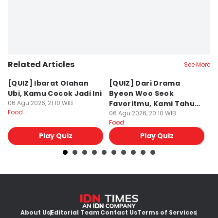
Related Articles
See More
[QUIZ] Ibarat Olahan
[QUIZ] Dari Drama
B
Ubi, Kamu Cocok Jadi Ini
Byeon Woo Seok
M
06 Agu 2026, 21:10 WIB
Favoritmu, Kami Tahu
P
Food
Makanan yang Cocok
06 Agu 2026, 20:10 WIB
B
06
Food
Fo
untukmu
Play Quiz
Play Quiz
About Us
Editorial Team
Contact Us
Terms of Services