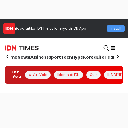
Baca artikel
IDN Times
lainnya di IDN App
Install
Home
News
Business
Sport
Tech
Hype
Korea
Life
Health
Aut
For
# Yuk Vote
Iklanin di IDN
Quiz
INSIDENESIA
You