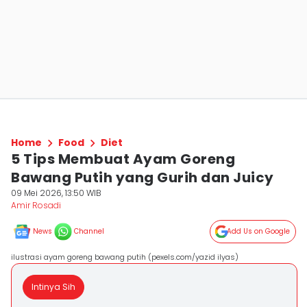
Home
Food
Diet
5 Tips Membuat Ayam Goreng
Bawang Putih yang Gurih dan Juicy
09 Mei 2026, 13:50 WIB
Amir Rosadi
News
Channel
Add Us on Google
ilustrasi ayam goreng bawang putih (pexels.com/yazid ilyas)
Intinya Sih