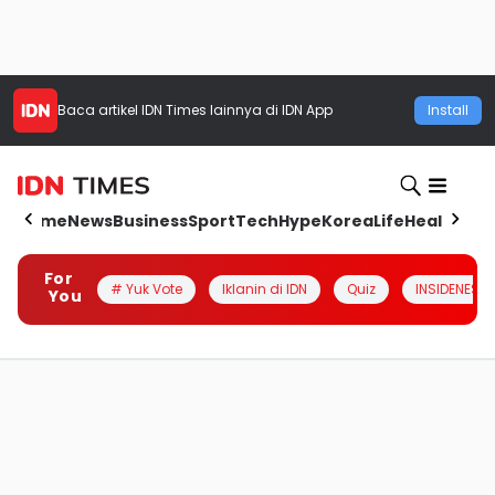
Baca artikel
IDN Times
lainnya di IDN App
Install
Home
News
Business
Sport
Tech
Hype
Korea
Life
Health
Aut
For
# Yuk Vote
Iklanin di IDN
Quiz
INSIDENESIA
You