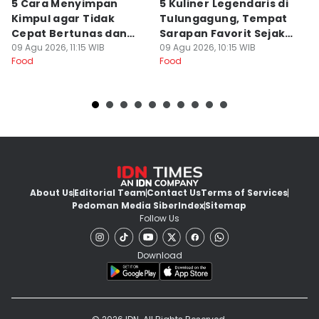
5 Cara Menyimpan
5 Kuliner Legendaris di
R
Kimpul agar Tidak
Tulungagung, Tempat
J
Cepat Bertunas dan
Sarapan Favorit Sejak
D
Busuk
09 Agu 2026, 11:15 WIB
Dulu
09 Agu 2026, 10:15 WIB
G
09
Food
Food
Fo
About Us
Editorial Team
Contact Us
Terms of Services
Pedoman Media Siber
Index
Sitemap
Follow Us
Download