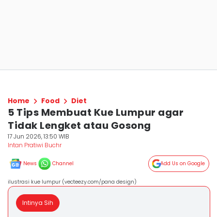
Home
Food
Diet
5 Tips Membuat Kue Lumpur agar
Tidak Lengket atau Gosong
17 Jun 2026, 13:50 WIB
Intan Pratiwi Buchr
News
Channel
Add Us on Google
ilustrasi kue lumpur (vecteezy.com/pana design)
Intinya Sih