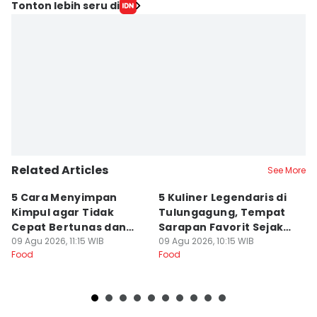
Tonton lebih seru di
Related Articles
See More
5 Cara Menyimpan
5 Kuliner Legendaris di
R
Kimpul agar Tidak
Tulungagung, Tempat
J
Cepat Bertunas dan
Sarapan Favorit Sejak
D
Busuk
09 Agu 2026, 11:15 WIB
Dulu
09 Agu 2026, 10:15 WIB
G
09
Food
Food
Fo