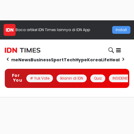
Baca artikel
IDN Times
lainnya di IDN App
Install
Home
News
Business
Sport
Tech
Hype
Korea
Life
Health
Aut
For
# Yuk Vote
Iklanin di IDN
Quiz
INSIDENESIA
You