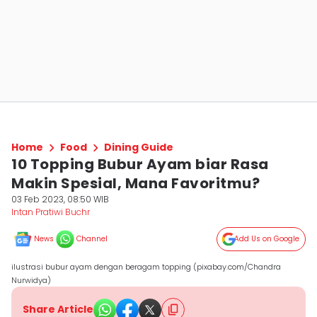
Home
Food
Dining Guide
10 Topping Bubur Ayam biar Rasa
Makin Spesial, Mana Favoritmu?
03 Feb 2023, 08:50 WIB
Intan Pratiwi Buchr
News
Channel
Add Us on Google
ilustrasi bubur ayam dengan beragam topping (pixabay.com/Chandra
Nurwidya)
Share Article