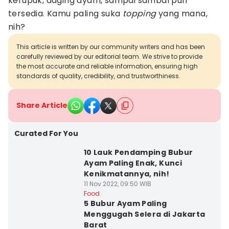
kerupuk, daging ayam, sampai sambal pun
tersedia. Kamu paling suka
topping
yang mana,
nih?
This article is written by our community writers and has been
carefully reviewed by our editorial team. We strive to provide
the most accurate and reliable information, ensuring high
standards of quality, credibility, and trustworthiness.
Share Article
Curated For You
10 Lauk Pendamping Bubur
Ayam Paling Enak, Kunci
Kenikmatannya, nih!
11 Nov 2022, 09:50 WIB
Food
5 Bubur Ayam Paling
Menggugah Selera di Jakarta
Barat