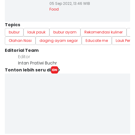
05 Sep 2022, 13:46 WIB
Food
Topics
bubur
lauk pauk
bubur ayam
Rekomendasi kuliner
r
Olahan Nasi
daging ayam segar
Educate me
Lauk Pen
Editorial Team
Editor
Intan Pratiwi Buchr
Tonton lebih seru di