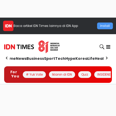
Baca artikel
IDN Times
lainnya di IDN App
Install
Home
News
Business
Sport
Tech
Hype
Korea
Life
Health
Aut
For
# Yuk Vote
Iklanin di IDN
Quiz
INSIDENESIA
You