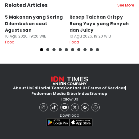
Related Articles
See More
5 Makanan yang Sering
Resep Taichan Crispy
R
Dilombakan saat
Bang Yoyo yang Renyah
M
Agustusan
dan Juicy
R
10 Agu 2026, 19:20 WIB
10 Agu 2026, 19:20 WIB
I
10
Food
Food
Fo
About Us
Editorial Team
Contact Us
Terms of Services
Pedoman Media Siber
Index
Sitemap
Follow Us
Download