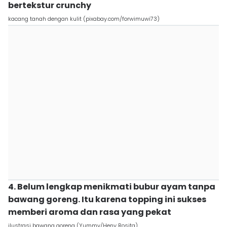
bertekstur crunchy
kacang tanah dengan kulit (pixabay.com/forwimuwi73)
4. Belum lengkap menikmati bubur ayam tanpa
bawang goreng. Itu karena topping ini sukses
memberi aroma dan rasa yang pekat
ilustrasi bawang goreng (Yummy/Heny Rosita)