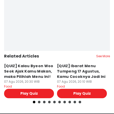
Related Articles
See More
[QUIZ] Kalau Byeon Woo
[QUIZ] Ibarat Menu
R
Seok Ajak Kamu Makan,
Tumpeng 17 Agustus,
Bu
maka Pilihlah Menu Ini!
Kamu Cocoknya Jadi Ini
L
07 Agu 2026, 20:30 WIB
07 Agu 2026, 20:10 WIB
M
07
Food
Food
Fo
Play Quiz
Play Quiz