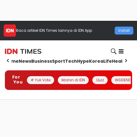
Baca artikel
IDN Times
lainnya di IDN App
Install
Home
News
Business
Sport
Tech
Hype
Korea
Life
Health
Aut
For
# Yuk Vote
Iklanin di IDN
Quiz
INSIDENESIA
You