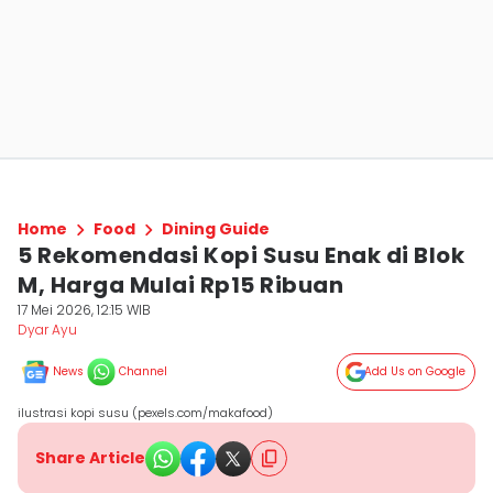
Home
Food
Dining Guide
5 Rekomendasi Kopi Susu Enak di Blok
M, Harga Mulai Rp15 Ribuan
17 Mei 2026, 12:15 WIB
Dyar Ayu
News
Channel
Add Us on Google
ilustrasi kopi susu (pexels.com/makafood)
Share Article