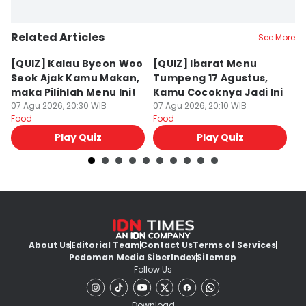
Related Articles
See More
[QUIZ] Kalau Byeon Woo
[QUIZ] Ibarat Menu
R
Seok Ajak Kamu Makan,
Tumpeng 17 Agustus,
Bu
maka Pilihlah Menu Ini!
Kamu Cocoknya Jadi Ini
L
07 Agu 2026, 20:30 WIB
07 Agu 2026, 20:10 WIB
M
07
Food
Food
Fo
Play Quiz
Play Quiz
About Us
Editorial Team
Contact Us
Terms of Services
Pedoman Media Siber
Index
Sitemap
Follow Us
Download