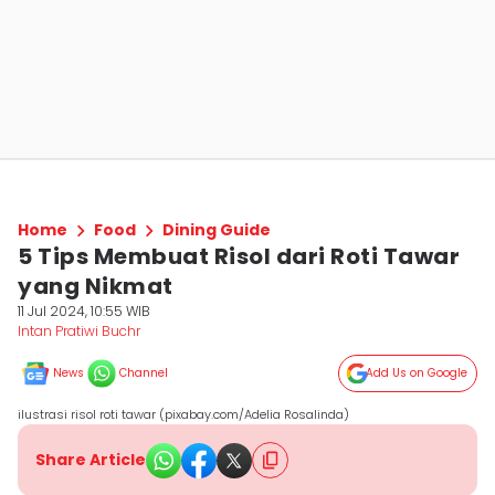
Home
Food
Dining Guide
5 Tips Membuat Risol dari Roti Tawar
yang Nikmat
11 Jul 2024, 10:55 WIB
Intan Pratiwi Buchr
News
Channel
Add Us on Google
ilustrasi risol roti tawar (pixabay.com/Adelia Rosalinda)
Share Article