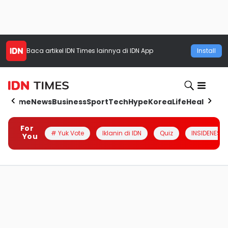
Baca artikel
IDN Times
lainnya di IDN App
Install
Home
News
Business
Sport
Tech
Hype
Korea
Life
Health
Aut
For
# Yuk Vote
Iklanin di IDN
Quiz
INSIDENESIA
You