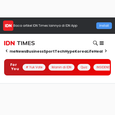
Baca artikel
IDN Times
lainnya di IDN App
Install
Home
News
Business
Sport
Tech
Hype
Korea
Life
Health
Aut
For
# Yuk Vote
Iklanin di IDN
Quiz
INSIDENESIA
You