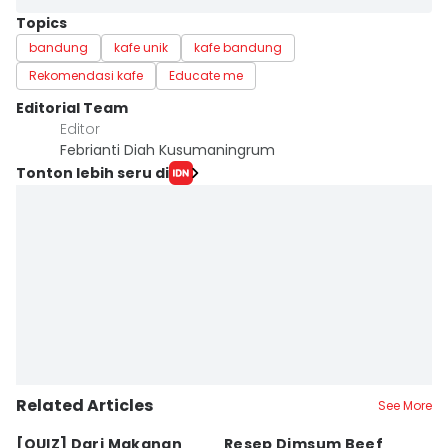
Topics
bandung
kafe unik
kafe bandung
Rekomendasi kafe
Educate me
Editorial Team
Editor
Febrianti Diah Kusumaningrum
Tonton lebih seru di
Related Articles
See More
⁠[QUIZ] Dari Makanan
Resep Dimsum Beef
5