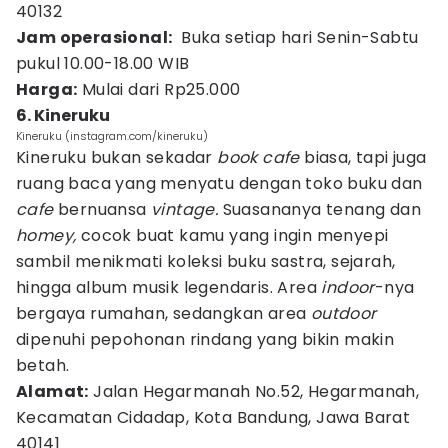
40132
Jam operasional:
Buka setiap hari Senin-Sabtu
pukul 10.00-18.00 WIB
Harga:
Mulai dari Rp25.000
6. Kineruku
Kineruku (instagram.com/kineruku)
Kineruku bukan sekadar
book cafe
biasa, tapi juga
ruang baca yang menyatu dengan toko buku dan
cafe
bernuansa
vintage.
Suasananya tenang dan
homey,
cocok buat kamu yang ingin menyepi
sambil menikmati koleksi buku sastra, sejarah,
hingga album musik legendaris. Area
indoor
-nya
bergaya rumahan, sedangkan area
outdoor
dipenuhi pepohonan rindang yang bikin makin
betah.
Alamat:
Jalan Hegarmanah No.52, Hegarmanah,
Kecamatan Cidadap, Kota Bandung, Jawa Barat
40141