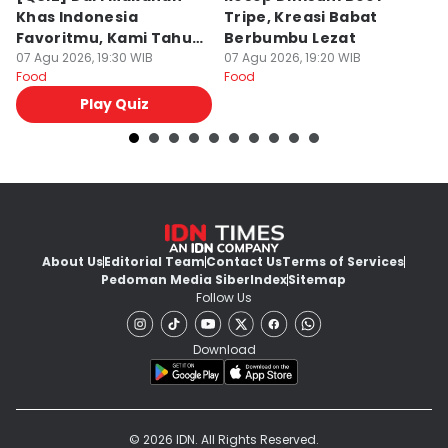
Khas Indonesia
Tripe, Kreasi Babat
P
Favoritmu, Kami Tahu
Berbumbu Lezat
S
Negara yang Kamu
07 Agu 2026, 19:30 WIB
07 Agu 2026, 19:20 WIB
07
Food
Food
Fo
Sukai
Play Quiz
About Us
Editorial Team
Contact Us
Terms of Services
Pedoman Media Siber
Index
Sitemap
Follow Us
Download
© 2026 IDN. All Rights Reserved.