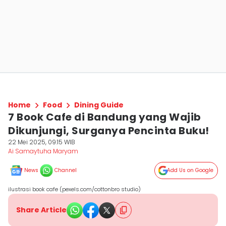
Home
Food
Dining Guide
7 Book Cafe di Bandung yang Wajib
Dikunjungi, Surganya Pencinta Buku!
22 Mei 2025, 09:15 WIB
Ai Samaytuha Maryam
News
Channel
Add Us on Google
ilustrasi book cafe (pexels.com/cottonbro studio)
Share Article