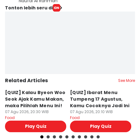
Naufal Al Rahman
Tonton lebih seru di
Related Articles
See More
[QUIZ] Kalau Byeon Woo
[QUIZ] Ibarat Menu
R
Seok Ajak Kamu Makan,
Tumpeng 17 Agustus,
Bu
maka Pilihlah Menu Ini!
Kamu Cocoknya Jadi Ini
L
07 Agu 2026, 20:30 WIB
07 Agu 2026, 20:10 WIB
M
07
Food
Food
Fo
Play Quiz
Play Quiz