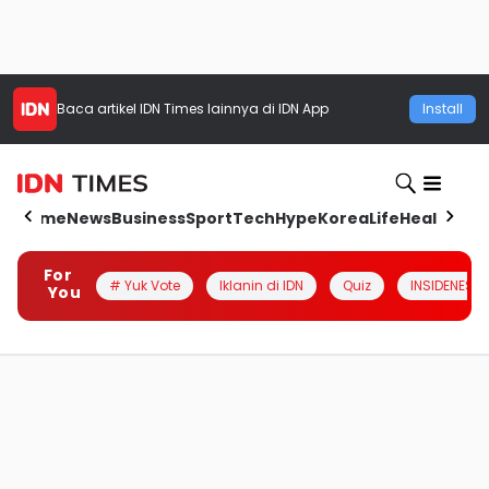
Baca artikel
IDN Times
lainnya di IDN App
Install
Home
News
Business
Sport
Tech
Hype
Korea
Life
Health
Aut
For
# Yuk Vote
Iklanin di IDN
Quiz
INSIDENESIA
You