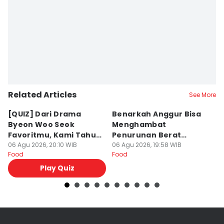
Related Articles
See More
[QUIZ] Dari Drama
Benarkah Anggur Bisa
[Q
Byeon Woo Seok
Menghambat
K
Favoritmu, Kami Tahu
Penurunan Berat
D
Makanan yang Cocok
06 Agu 2026, 20:10 WIB
Badan?
06 Agu 2026, 19:58 WIB
06
Food
Food
Fo
untukmu
Play Quiz