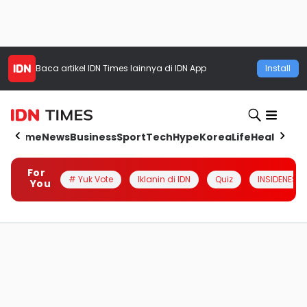
Baca artikel
IDN Times
lainnya di IDN App
Install
Home
News
Business
Sport
Tech
Hype
Korea
Life
Health
Aut
For
# Yuk Vote
Iklanin di IDN
Quiz
INSIDENESIA
You