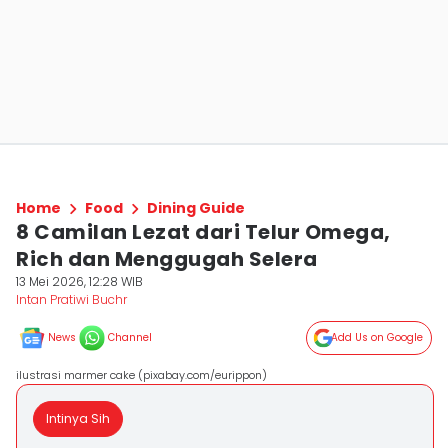
Home
Food
Dining Guide
8 Camilan Lezat dari Telur Omega,
Rich dan Menggugah Selera
13 Mei 2026, 12:28 WIB
Intan Pratiwi Buchr
News
Channel
Add Us on Google
ilustrasi marmer cake (pixabay.com/eurippon)
Intinya Sih