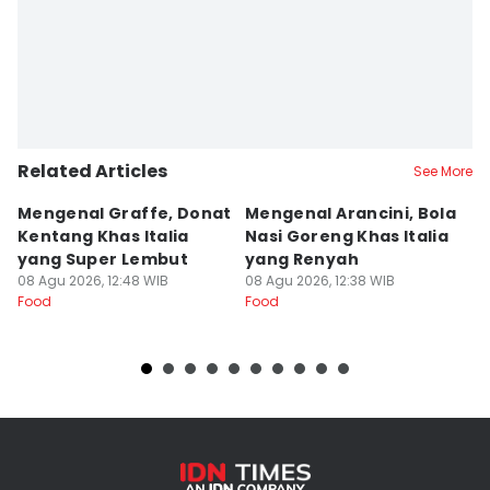
Putri Intan Nur Fauziah
Related Articles
See More
Mengenal Graffe, Donat
Mengenal Arancini, Bola
A
Kentang Khas Italia
Nasi Goreng Khas Italia
P
yang Super Lembut
yang Renyah
S
08 Agu 2026, 12:48 WIB
08 Agu 2026, 12:38 WIB
M
08
Food
Food
Fo