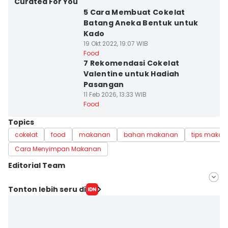
Curated For You
5 Cara Membuat Cokelat
Batang Aneka Bentuk untuk
Kado
19 Okt 2022, 19:07 WIB
Food
7 Rekomendasi Cokelat
Valentine untuk Hadiah
Pasangan
11 Feb 2026, 13:33 WIB
Food
Topics
cokelat
food
makanan
bahan makanan
tips maka
Cara Menyimpan Makanan
Editorial Team
Editor
Tonton lebih seru di
Lea Lyliana
Editor