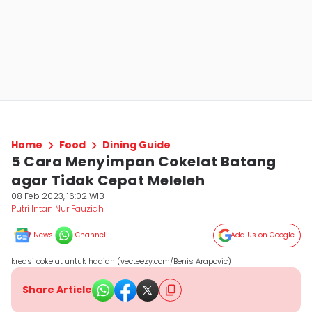
Home
Food
Dining Guide
5 Cara Menyimpan Cokelat Batang
agar Tidak Cepat Meleleh
08 Feb 2023, 16:02 WIB
Putri Intan Nur Fauziah
News
Channel
Add Us on Google
kreasi cokelat untuk hadiah (vecteezy.com/Benis Arapovic)
Share Article