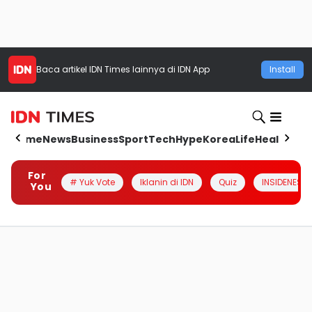
Baca artikel
IDN Times
lainnya di IDN App
Install
Home
News
Business
Sport
Tech
Hype
Korea
Life
Health
Aut
For
# Yuk Vote
Iklanin di IDN
Quiz
INSIDENESIA
You