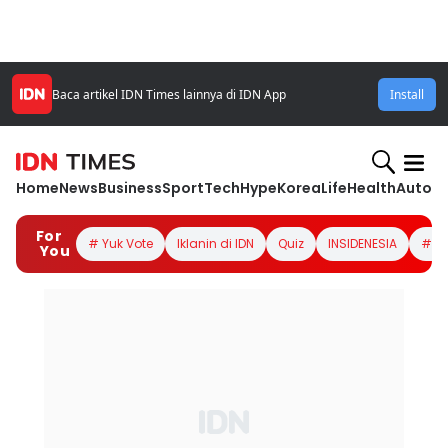
Baca artikel IDN Times lainnya di IDN App
Install
Home
News
Business
Sport
Tech
Hype
Korea
Life
Health
Autom
For
# Yuk Vote
Iklanin di IDN
Quiz
INSIDENESIA
#Lo
You