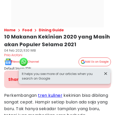
Home
Food
Dining Guide
10 Makanan Kekinian 2020 yang Masih
akan Populer Selama 2021
04 Feb 2021, 11:30 WIB
Prila Arofani
News
Channel
Add Us on Google
Default Image IDN
It helps you see more of our articles when you
search on Google
Share Article
Perkembangan
tren kuliner
kekinian bisa dibilang
sangat cepat. Hampir setiap bulan ada saja yang
baru. Tak hanya sekadar tampilan yang baru,