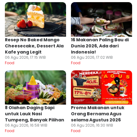
Resep No Baked Mango
16 Makanan Paling Bau di
Cheesecake, Dessert Ala
Dunia 2026, Ada dari
Kafe yang Legit
Indonesia!
06 Agu 2026, 17:15 WIB
06 Agu 2026, 17:02 WIB
Food
Food
8 Olahan Daging Sapi
Promo Makanan untuk
untuk Lauk Nasi
Orang Bernama Agus
Tumpeng, Banyak Pilihan
selama Agustus 2026
06 Agu 2026, 16:58 WIB
06 Agu 2026, 16:30 WIB
Food
Food