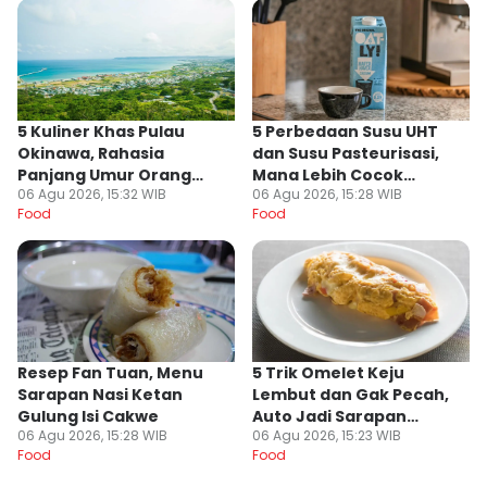
5 Kuliner Khas Pulau
5 Perbedaan Susu UHT
Okinawa, Rahasia
dan Susu Pasteurisasi,
Panjang Umur Orang
Mana Lebih Cocok
06 Agu 2026, 15:32 WIB
06 Agu 2026, 15:28 WIB
Jepang
Untukmu?
Food
Food
Resep Fan Tuan, Menu
5 Trik Omelet Keju
Sarapan Nasi Ketan
Lembut dan Gak Pecah,
Gulung Isi Cakwe
Auto Jadi Sarapan
06 Agu 2026, 15:28 WIB
06 Agu 2026, 15:23 WIB
Favorit!
Food
Food