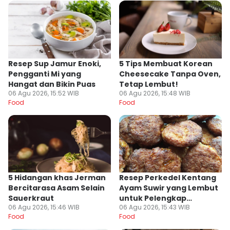
Resep Sup Jamur Enoki,
5 Tips Membuat Korean
Pengganti Mi yang
Cheesecake Tanpa Oven,
Hangat dan Bikin Puas
Tetap Lembut!
06 Agu 2026, 15:52 WIB
06 Agu 2026, 15:48 WIB
Food
Food
5 Hidangan khas Jerman
Resep Perkedel Kentang
Bercitarasa Asam Selain
Ayam Suwir yang Lembut
Sauerkraut
untuk Pelengkap
06 Agu 2026, 15:46 WIB
06 Agu 2026, 15:43 WIB
Tumpeng
Food
Food