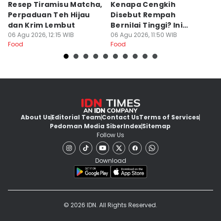
Resep Tiramisu Matcha,
Kenapa Cengkih
R
Perpaduan Teh Hijau
Disebut Rempah
S
dan Krim Lembut
Bernilai Tinggi? Ini
N
06 Agu 2026, 12:15 WIB
Alasannya!
06 Agu 2026, 11:50 WIB
06
Food
Food
Fo
About Us
Editorial Team
Contact Us
Terms of Services
Pedoman Media Siber
Index
Sitemap
Follow Us
Download
© 2026 IDN. All Rights Reserved.