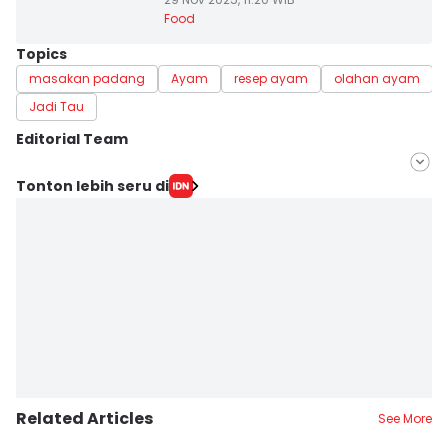
Food
Topics
masakan padang
Ayam
resep ayam
olahan ayam
Jadi Tau
Editorial Team
Editor
Tonton lebih seru di
Erick Akbar
Editor
Dewi Suci Rahayu
Related Articles
See More