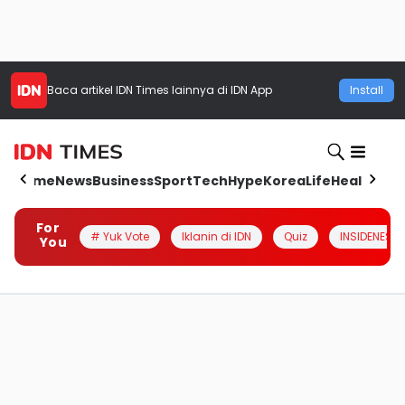
Baca artikel
IDN Times
lainnya di IDN App
Install
Home
News
Business
Sport
Tech
Hype
Korea
Life
Health
Aut
For
# Yuk Vote
Iklanin di IDN
Quiz
INSIDENESIA
You