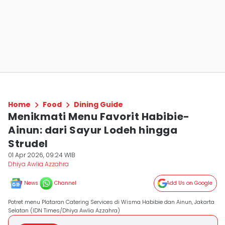
Home
Food
Dining Guide
Menikmati Menu Favorit Habibie-
Ainun: dari Sayur Lodeh hingga
Strudel
01 Apr 2026, 09:24 WIB
Dhiya Awlia Azzahra
News
Channel
Add Us on Google
Potret menu Plataran Catering Services di Wisma Habibie dan Ainun, Jakarta
Selatan (IDN Times/Dhiya Awlia Azzahra)