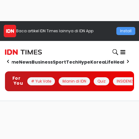
Baca artikel
IDN Times
lainnya di IDN App
Install
Home
News
Business
Sport
Tech
Hype
Korea
Life
Health
Aut
For
# Yuk Vote
Iklanin di IDN
Quiz
INSIDENESIA
You