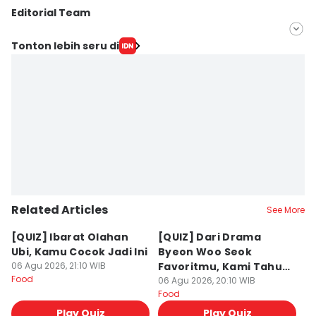
Editorial Team
Editor
Tonton lebih seru di
Dewi Suci Rahayu
Editor
Eddy Rusmanto
Related Articles
See More
[QUIZ] Ibarat Olahan
[QUIZ] Dari Drama
B
Ubi, Kamu Cocok Jadi Ini
Byeon Woo Seok
M
06 Agu 2026, 21:10 WIB
Favoritmu, Kami Tahu
P
Food
Makanan yang Cocok
06 Agu 2026, 20:10 WIB
B
06
Food
Fo
untukmu
Play Quiz
Play Quiz