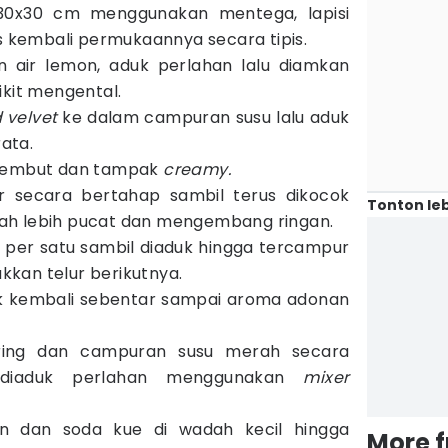
 30x30 cm menggunakan mentega, lapisi
es kembali permukaannya secara tipis.
n air lemon, aduk perlahan lalu diamkan
ikit mengental.
 velvet
ke dalam campuran susu lalu aduk
ata.
 lembut dan tampak
creamy.
r secara bertahap sambil terus dikocok
Tonton leb
ah lebih pucat dan mengembang ringan.
 per satu sambil diaduk hingga tercampur
kan telur berikutnya.
duk kembali sebentar sampai aroma adonan
ring dan campuran susu merah secara
l diaduk perlahan menggunakan
mixer
n dan soda kue di wadah kecil hingga
More 