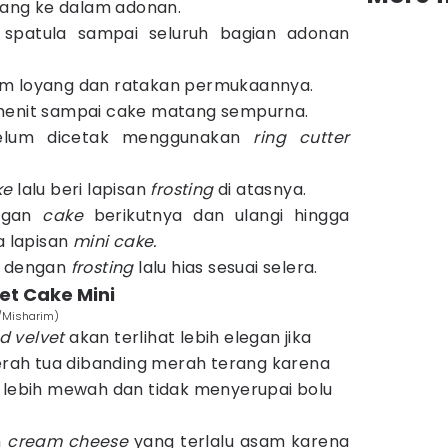
tuang ke dalam adonan.
 spatula sampai seluruh bagian adonan
am loyang dan ratakan permukaannya.
menit sampai cake matang sempurna.
belum dicetak menggunakan
ring cutter
ke
lalu beri lapisan
frosting
di atasnya.
ngan
cake
berikutnya dan ulangi hingga
 lapisan
mini cake.
dengan
frosting
lalu hias sesuai selera.
et Cake Mini
m/Misharim)
d velvet
akan terlihat lebih elegan jika
ah tua dibanding merah terang karena
 lebih mewah dan tidak menyerupai bolu
n
cream cheese
yang terlalu asam karena