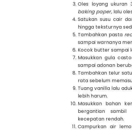
Oles loyang ukuran
baking paper,
lalu ol
Satukan susu cair da
hingga teksturnya sed
Tambahkan pasta
red
sampai warnanya mer
Kocok butter sampai
Masukkan gula casto
sampai adonan berub
Tambahkan telur satu
rata sebelum memasuk
Tuang vanilla lalu a
lebih harum.
Masukkan bahan ke
bergantian sambi
kecepatan rendah.
Campurkan air lemo