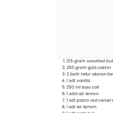
125 gram
unsalted but
250 gram gula castor
2 butir telur ukuran b
1 sdt vanilla
250 ml susu cair
1 sdm air lemon
1 sdt pasta
red velvet
1 sdt air lemon