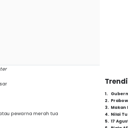
ter
Trendi
esar
1
.
Gubern
2
.
Prabow
3
.
Makan B
atau pewarna merah tua
4
.
Nilai T
5
.
17 Agus