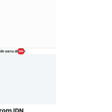
ih seru di
from IDN