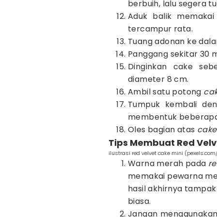
berbuih, lalu segera 
Aduk balik memakai
tercampur rata.
Tuang adonan ke dal
Panggang sekitar 30 
Dinginkan cake se
diameter 8 cm.
Ambil satu potong
ca
Tumpuk kembali de
membentuk beberapa
Oles bagian atas
cake
Tips Membuat Red Velv
ilustrasi red velvet cake mini (pexels.co
Warna merah pada
re
memakai pewarna mer
hasil akhirnya tampak
biasa.
Jangan menggunaka