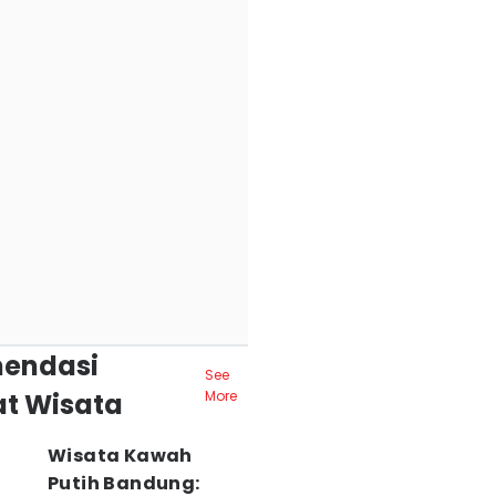
endasi
See
t Wisata
More
Wisata Kawah
Putih Bandung: