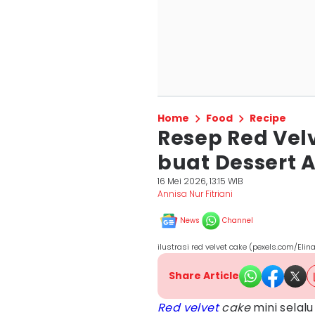
Home
Food
Recipe
Resep Red Vel
buat Dessert 
16 Mei 2026, 13:15 WIB
Annisa Nur Fitriani
News
Channel
ilustrasi red velvet cake (pexels.com/Elin
Share Article
Red velvet
cake
mini selalu