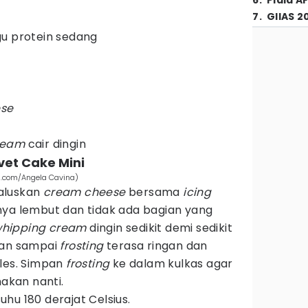
6
.
Piala A
7
.
GIIAS 2
gu protein sedang
se
ream
cair dingin
et Cake Mini
ls.com/Angela Cavina)
aluskan
cream cheese
bersama
icing
nya lembut dan tidak ada bagian yang
hipping cream
dingin sedikit demi sedikit
han sampai
frosting
terasa ringan dan
les. Simpan
frosting
ke dalam kulkas agar
nakan nanti.
hu 180 derajat Celsius.