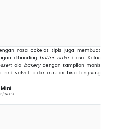
ngan rasa cokelat tipis juga membuat
ringan dibanding
butter cake
biasa. Kalau
ssert
ala
bakery
dengan tampilan manis
 red velvet cake mini ini bisa langsung
Mini
om/Gu Ko)