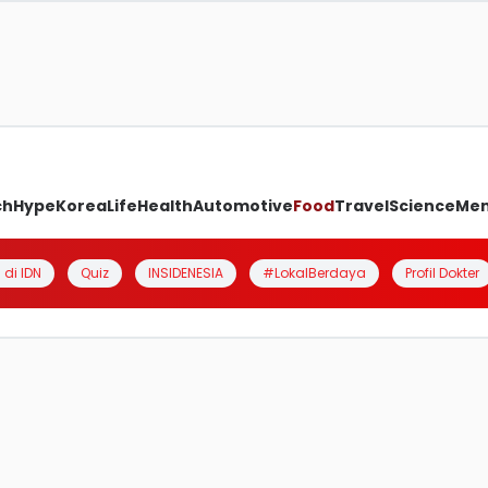
ch
Hype
Korea
Life
Health
Automotive
Food
Travel
Science
Me
 di IDN
Quiz
INSIDENESIA
#LokalBerdaya
Profil Dokter