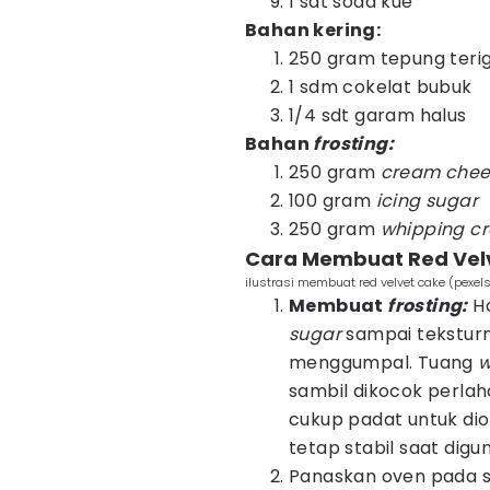
1 sdt soda kue
Bahan kering:
250 gram tepung teri
1 sdm cokelat bubuk
1/4 sdt garam halus
Bahan
frosting:
250 gram
cream chee
100 gram
icing sugar
250 gram
whipping c
Cara Membuat Red Velv
ilustrasi membuat red velvet cake (pexe
Membuat
frosting:
H
sugar
sampai tekstur
menggumpal. Tuang
w
sambil dikocok perla
cukup padat untuk dio
tetap stabil saat digu
Panaskan oven pada su