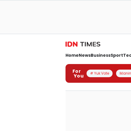
Home
News
Business
Sport
Te
For
# Yuk Vote
Iklanin
You