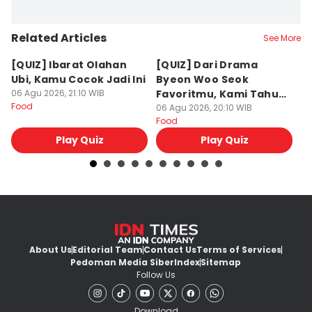
Related Articles
See More
[QUIZ] Ibarat Olahan
[QUIZ] Dari Drama
B
Ubi, Kamu Cocok Jadi Ini
Byeon Woo Seok
M
06 Agu 2026, 21:10 WIB
Favoritmu, Kami Tahu
P
Food
Makanan yang Cocok
06 Agu 2026, 20:10 WIB
B
06
Food
Fo
untukmu
Play Quiz
Play Quiz
About Us
Editorial Team
Contact Us
Terms of Services
Pedoman Media Siber
Index
Sitemap
Follow Us
Download