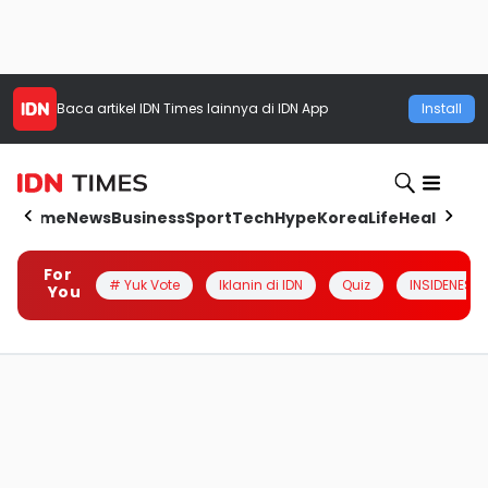
Baca artikel
IDN Times
lainnya di IDN App
Install
Home
News
Business
Sport
Tech
Hype
Korea
Life
Health
Aut
For
# Yuk Vote
Iklanin di IDN
Quiz
INSIDENESIA
You