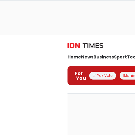
Home
News
Business
Sport
Te
For
# Yuk Vote
Iklanin
You