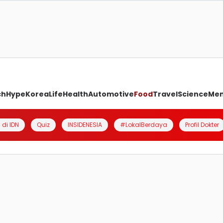
ch
Hype
Korea
Life
Health
Automotive
Food
Travel
Science
Me
 di IDN
Quiz
INSIDENESIA
#LokalBerdaya
Profil Dokter