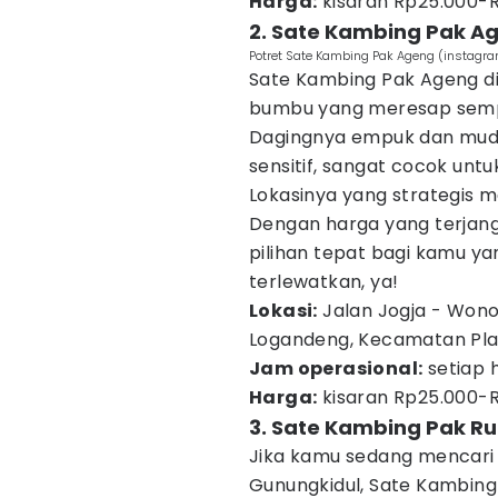
Harga:
kisaran Rp25.000-R
2. Sate Kambing Pak A
Potret Sate Kambing Pak Ageng (instag
Sate Kambing Pak Ageng di
bumbu yang meresap sempu
Dagingnya empuk dan mudah
sensitif, sangat cocok untuk
Lokasinya yang strategis 
Dengan harga yang terjan
pilihan tepat bagi kamu ya
terlewatkan, ya!
Lokasi:
Jalan Jogja - Wono
Logandeng, Kecamatan Play
Jam operasional:
setiap h
Harga:
kisaran Rp25.000-R
3. Sate Kambing Pak Ru
Jika kamu sedang mencari 
Gunungkidul, Sate Kambing 