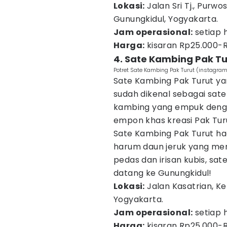
Lokasi:
Jalan Sri Tj., Purw
Gunungkidul, Yogyakarta.
Jam operasional:
setiap h
Harga:
kisaran Rp25.000-R
4. Sate Kambing Pak Tu
Potret Sate Kambing Pak Turut (instagra
Sate Kambing Pak Turut ya
sudah dikenal sebagai sate 
kambing yang empuk deng
empon khas kreasi Pak Tu
Sate Kambing Pak Turut ha
harum daun jeruk yang men
pedas dan irisan kubis, sat
datang ke Gunungkidul!
Lokasi:
Jalan Kasatrian, Ke
Yogyakarta.
Jam operasional:
setiap h
Harga:
kisaran Rp25.000-R