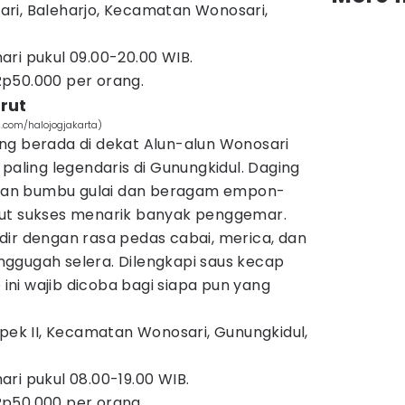
osari, Baleharjo, Kecamatan Wonosari,
ari pukul 09.00-20.00 WIB.
p50.000 per orang.
rut
m.com/halojogjakarta)
ng berada di dekat Alun-alun Wonosari
paling legendaris di Gunungkidul. Daging
an bumbu gulai dan beragam empon-
rut sukses menarik banyak penggemar.
dir dengan rasa pedas cabai, merica, dan
ggugah selera. Dilengkapi saus kecap
e ini wajib dicoba bagi siapa pun yang
pek II, Kecamatan Wonosari, Gunungkidul,
ari pukul 08.00-19.00 WIB.
p50.000 per orang.