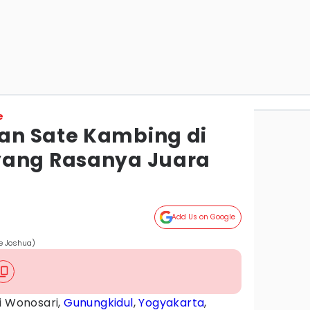
e
an Sate Kambing di
yang Rasanya Juara
Add Us on Google
e Joshua)
i Wonosari,
Gunungkidul
,
Yogyakarta
,