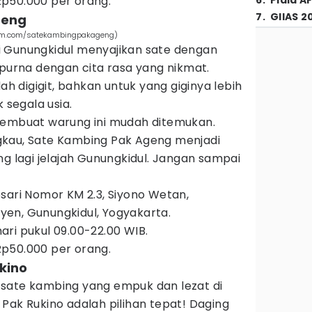
p50.000 per orang.
6
.
Piala A
7
.
GIIAS 2
geng
ram.com/satekambingpakageng)
 Gunungkidul menyajikan sate dengan
rna dengan cita rasa yang nikmat.
 digigit, bahkan untuk yang giginya lebih
 segala usia.
membuat warung ini mudah ditemukan.
gkau, Sate Kambing Pak Ageng menjadi
ng lagi jelajah Gunungkidul. Jangan sampai
sari Nomor KM 2.3, Siyono Wetan,
en, Gunungkidul, Yogyakarta.
ari pukul 09.00-22.00 WIB.
p50.000 per orang.
kino
sate kambing yang empuk dan lezat di
Pak Rukino adalah pilihan tepat! Daging