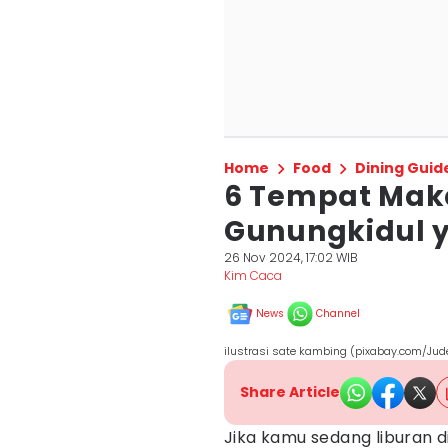
Home
Food
Dining Guid
6 Tempat Mak
Gunungkidul 
26 Nov 2024, 17:02 WIB
Kim Caca
News
Channel
ilustrasi sate kambing (pixabay.com/Jud
Share Article
Jika kamu sedang liburan d