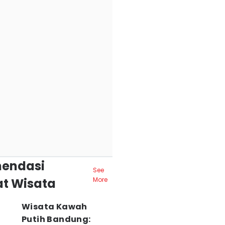
endasi
See
t Wisata
More
Wisata Kawah
Putih Bandung: