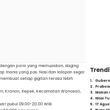
 dengan porsi yang memuaskan, daging
Trendi
 manis yang pas. Nasi dan lalapan segar
embuat setiap gigitan terasa lebih
1
.
Gubern
2
.
Prabow
lim, Kranon, Kepek, Kecamatan Wonosari,
3
.
Makan B
4
.
Nilai T
ari pukul 09.00-20.00 WIB.
5
.
17 Agus