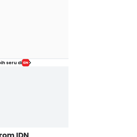
ih seru di
from IDN