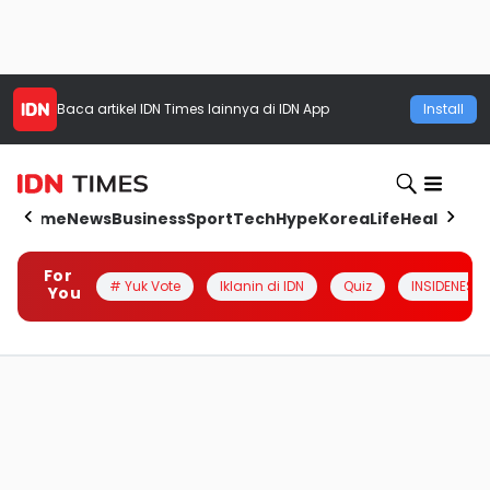
Baca artikel
IDN Times
lainnya di IDN App
Install
Home
News
Business
Sport
Tech
Hype
Korea
Life
Health
Aut
For
# Yuk Vote
Iklanin di IDN
Quiz
INSIDENESIA
You