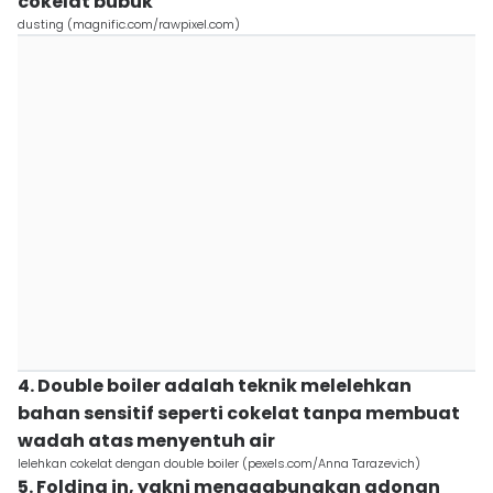
cokelat bubuk
dusting (magnific.com/rawpixel.com)
4. Double boiler adalah teknik melelehkan
bahan sensitif seperti cokelat tanpa membuat
wadah atas menyentuh air
lelehkan cokelat dengan double boiler (pexels.com/Anna Tarazevich)
5. Folding in, yakni menggabungkan adonan