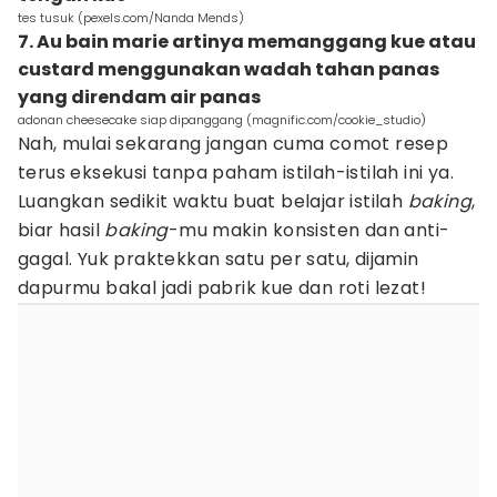
tes tusuk (pexels.com/Nanda Mends)
7. Au bain marie artinya memanggang kue atau
custard menggunakan wadah tahan panas
yang direndam air panas
adonan cheesecake siap dipanggang (magnific.com/cookie_studio)
Nah, mulai sekarang jangan cuma comot resep
terus eksekusi tanpa paham istilah-istilah ini ya.
Luangkan sedikit waktu buat belajar istilah
baking
,
biar hasil
baking
-mu makin konsisten dan anti-
gagal. Yuk praktekkan satu per satu, dijamin
dapurmu bakal jadi pabrik kue dan roti lezat!