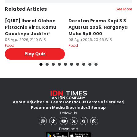
Related Articles
See More
[QUIZ] Ibarat Olahan
Deretan Promo Kopi 8.8
[Q
Pistachio Viral, Kamu
Agustus 2026, Harganya
C
Cocoknya Jadi Ini!
Mulai Rp8.000
C
08 Agu 2026, 21:10 WIB
08 Agu 2026, 20:46 WIB
08
Food
Food
Fo
Play Quiz
About Us
Editorial Team
Contact Us
Terms of Services
Pedoman Media Siber
Index
Sitemap
Follow Us
Download