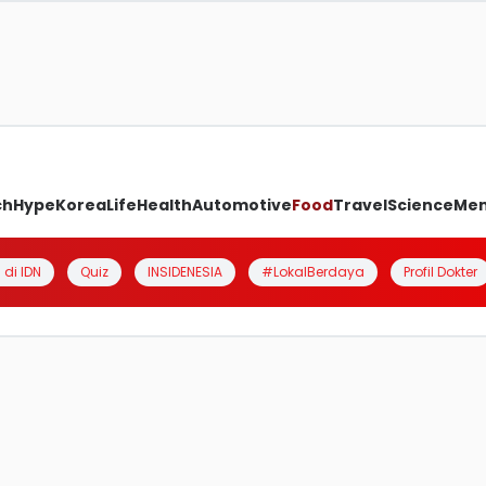
ch
Hype
Korea
Life
Health
Automotive
Food
Travel
Science
Me
 di IDN
Quiz
INSIDENESIA
#LokalBerdaya
Profil Dokter