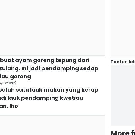
buat ayam goreng tepung dari
Tonton leb
 tulang. Ini jadi pendamping sedap
iau goreng
m/Pixabay)
 salah satu lauk makan yang kerap
jadi lauk pendamping kwetiau
n, lho
More 