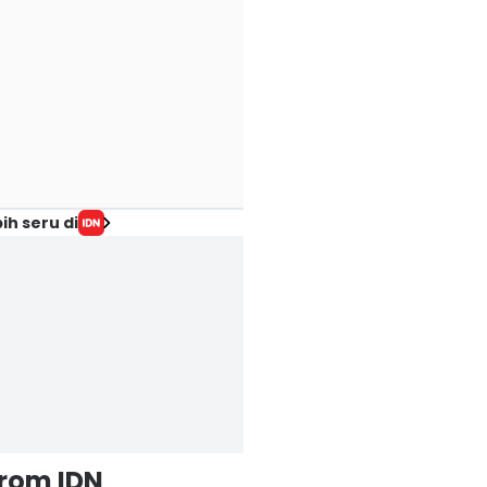
ih seru di
from IDN