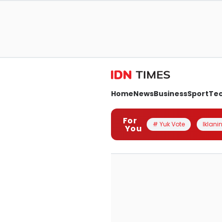
Home
News
Business
Sport
Te
For
# Yuk Vote
Iklanin
You