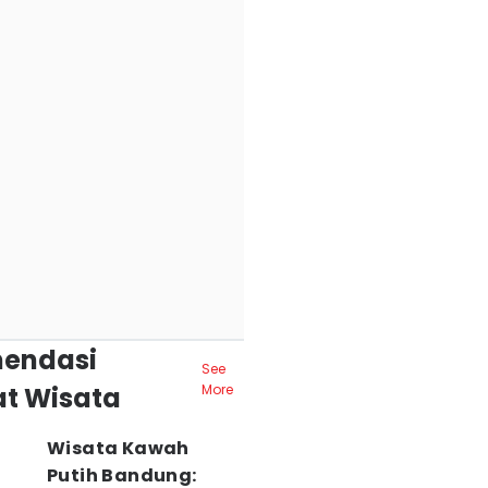
endasi
See
t Wisata
More
Wisata Kawah
Putih Bandung: