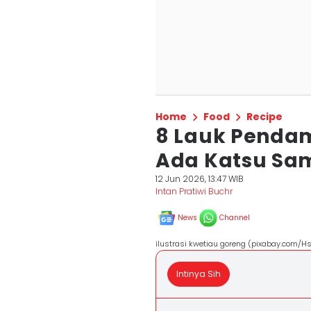
Home
Food
Recipe
8 Lauk Penda
Ada Katsu Sa
12 Jun 2026, 13:47 WIB
Intan Pratiwi Buchr
News
Channel
ilustrasi kwetiau goreng (pixabay.com/H
Intinya Sih