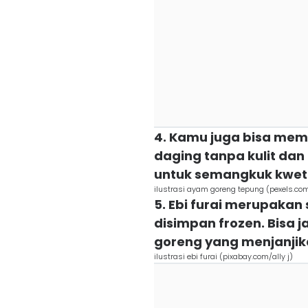
4. Kamu juga bisa mem
daging tanpa kulit dan
untuk semangkuk kwet
ilustrasi ayam goreng tepung (pexels.co
5. Ebi furai merupakan
disimpan frozen. Bisa 
goreng yang menjanjika
ilustrasi ebi furai (pixabay.com/ally j)