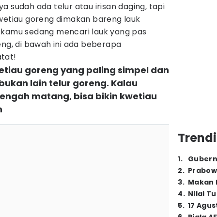
a sudah ada telur atau irisan daging, tapi
kwetiau goreng dimakan bareng lauk
 kamu sedang mencari lauk yang pas
eng, di bawah ini ada beberapa
tat!
etiau goreng yang paling simpel dan
 bukan lain telur goreng. Kalau
engah matang, bisa bikin kwetiau
h
Trendi
1
.
Gubern
2
.
Prabow
3
.
Makan B
4
.
Nilai T
5
.
17 Agus