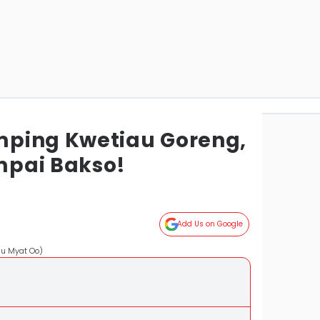
mping Kwetiau Goreng,
mpai Bakso!
Add Us on Google
su Myat Oo)