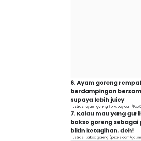
6. Ayam goreng rempa
berdampingan bersama 
supaya lebih juicy
ilustrasi ayam goreng (pixabay.com/PooX
7. Kalau mau yang guri
bakso goreng sebagai 
bikin ketagihan, deh!
ilustrasi bakso goreng (pexels.com/gabri