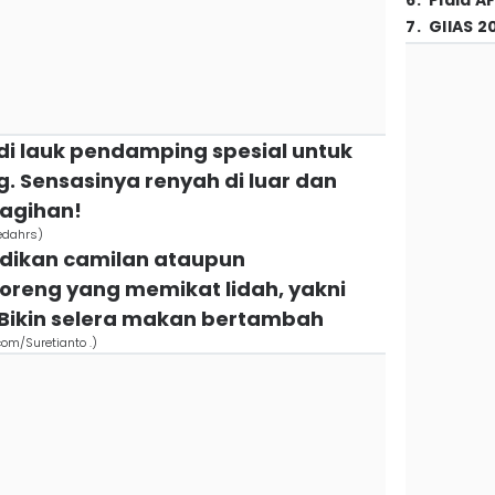
6
.
Piala A
7
.
GIIAS 2
di lauk pendamping spesial untuk
g. Sensasinya renyah di luar dan
tagihan!
edahrs)
ijadikan camilan ataupun
reng yang memikat lidah, yakni
Bikin selera makan bertambah
com/Suretianto .)