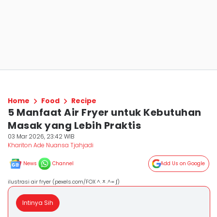
Home
Food
Recipe
5 Manfaat Air Fryer untuk Kebutuhan
Masak yang Lebih Praktis
03 Mar 2026, 23:42 WIB
Khariton Ade Nuansa Tjahjadi
News
Channel
Add Us on Google
ilustrasi air fryer (pexels.com/FOX ^.ᆽ.^= ∫)
Intinya Sih