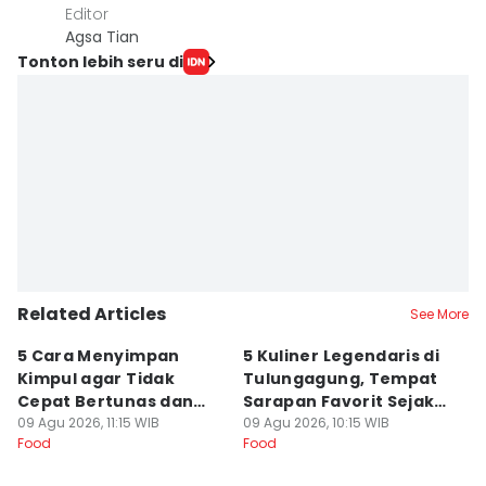
Editor
Agsa Tian
Tonton lebih seru di
Related Articles
See More
5 Cara Menyimpan
5 Kuliner Legendaris di
R
Kimpul agar Tidak
Tulungagung, Tempat
J
Cepat Bertunas dan
Sarapan Favorit Sejak
D
Busuk
09 Agu 2026, 11:15 WIB
Dulu
09 Agu 2026, 10:15 WIB
G
09
Food
Food
Fo