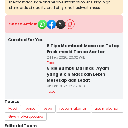
the most accurate and reliable information, ensuring high
standards of quality, credibility, and trustworthiness.
Share Article
Curated For You
5 Tips Membuat Masakan Tetap
Enak meski Tanpa Santan
24 Feb 2026, 20:32 WIB
Food
5 Ide Bumbu Marinasi Ayam
yang Bikin Masakan Lebih
Meresap dan Lezat
06 Feb 2026, 16:32 WIB
Food
Topics
Food
recipe
resep
resep makanan
tips makanan
Give me Perspective
Editorial Team