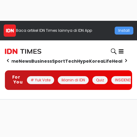
Baca artikel
IDN Times
lainnya di IDN App
Install
Home
News
Business
Sport
Tech
Hype
Korea
Life
Health
Aut
For
# Yuk Vote
Iklanin di IDN
Quiz
INSIDENESIA
You