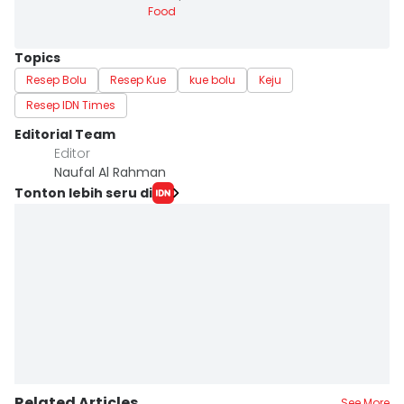
Food
Topics
Resep Bolu
Resep Kue
kue bolu
Keju
Resep IDN Times
Editorial Team
Editor
Naufal Al Rahman
Tonton lebih seru di
Related Articles
See More