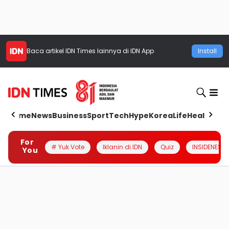
Baca artikel
IDN Times
lainnya di IDN App
Install
Home
News
Business
Sport
Tech
Hype
Korea
Life
Health
Aut
For
# Yuk Vote
Iklanin di IDN
Quiz
INSIDENESIA
You