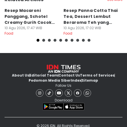
Resep Macaroni
Resep Panna Cotta Thai
R
Panggang, Schotel
Tea, Dessert Lembut
G
Creamy Gurih Cocok
Beraroma Teh yang
T
untuk Camilan
10 Agu 2026, 17:47 WIB
Memikat
10 Agu 2026, 17:02 WIB
L
10
Food
Food
Fo
About Us
Editorial Team
Contact Us
Terms of Services
Pedoman Media Siber
Index
Sitemap
Follow Us
Download
© 2026 IDN. All Rights Reserved.