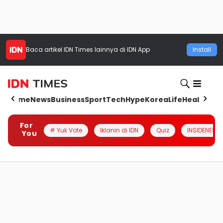
Baca artikel
IDN Times
lainnya di IDN App
Install
Home
News
Business
Sport
Tech
Hype
Korea
Life
Health
Aut
For
# Yuk Vote
Iklanin di IDN
Quiz
INSIDENESIA
You