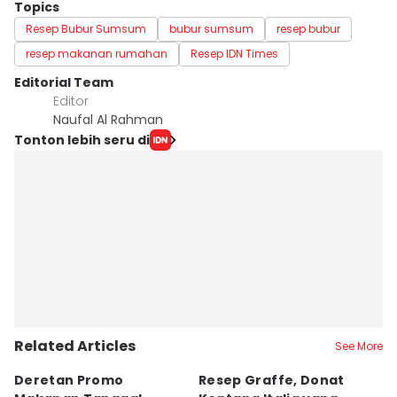
Topics
Resep Bubur Sumsum
bubur sumsum
resep bubur
resep makanan rumahan
Resep IDN Times
Editorial Team
Editor
Naufal Al Rahman
Tonton lebih seru di
Related Articles
See More
Deretan Promo
Resep Graffe, Donat
8