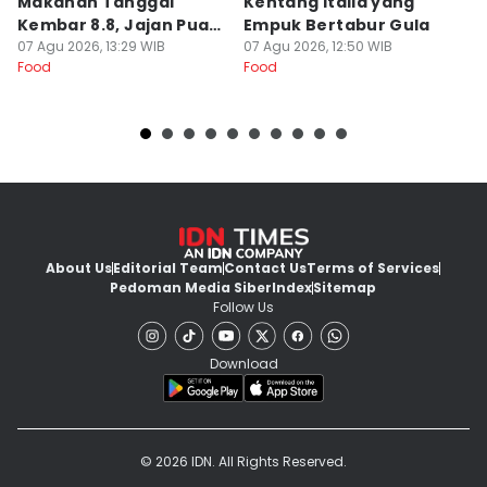
Makanan Tanggal
Kentang Italia yang
P
Kembar 8.8, Jajan Puas
Empuk Bertabur Gula
M
dan Cuan!
07 Agu 2026, 13:29 WIB
07 Agu 2026, 12:50 WIB
07
Food
Food
Fo
About Us
Editorial Team
Contact Us
Terms of Services
Pedoman Media Siber
Index
Sitemap
Follow Us
Download
© 2026 IDN. All Rights Reserved.