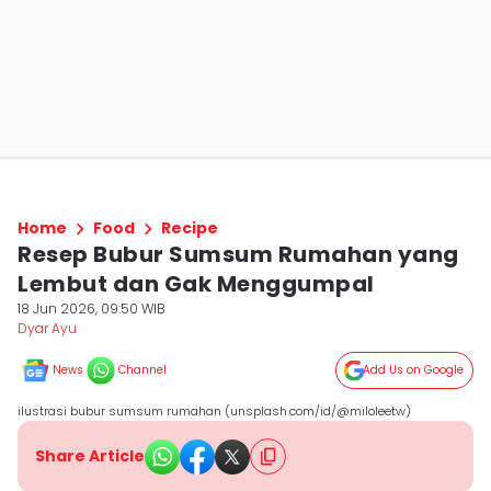
Home
Food
Recipe
Resep Bubur Sumsum Rumahan yang
Lembut dan Gak Menggumpal
18 Jun 2026, 09:50 WIB
Dyar Ayu
News
Channel
Add Us on Google
ilustrasi bubur sumsum rumahan (unsplash.com/id/@miloleetw)
Share Article